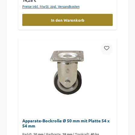
14,28 €
Preise inkl. MwSt. zzgl. Versandkosten
In den Warenkorb
Apparate-Bockrolle Ø 50 mm mit Platte 54 x
54 mm
Rad-Ø:
50 mm
|
Radbreite:
18 mm
|
Tragkraft:
40 kg