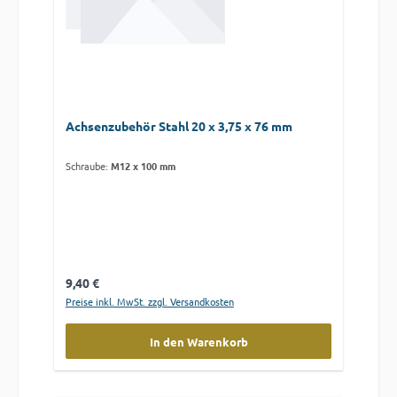
Achsenzubehör Stahl 20 x 3,75 x 76 mm
Schraube:
M12 x 100 mm
Regulärer Preis:
9,40 €
Preise inkl. MwSt. zzgl. Versandkosten
In den Warenkorb