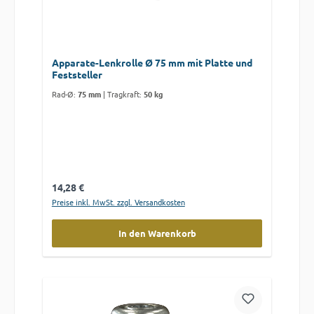
Apparate-Lenkrolle Ø 75 mm mit Platte und
Feststeller
Rad-Ø:
75 mm
|
Tragkraft:
50 kg
Regulärer Preis:
14,28 €
Preise inkl. MwSt. zzgl. Versandkosten
In den Warenkorb