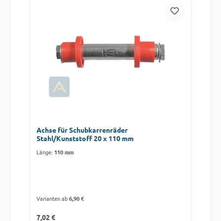
Achse für Schubkarrenräder
Stahl/Kunststoff 20 x 110 mm
Länge:
110 mm
Varianten ab
6,90 €
Regulärer Preis:
7,02 €