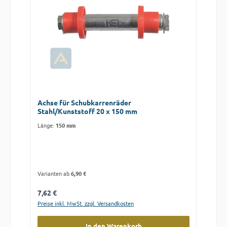
Achse für Schubkarrenräder
Stahl/Kunststoff 20 x 150 mm
Länge:
150 mm
Varianten ab
6,90 €
Regulärer Preis:
7,62 €
Preise inkl. MwSt. zzgl. Versandkosten
In den Warenkorb