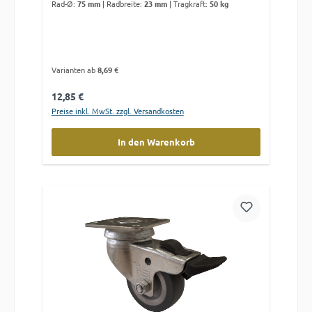
Rad-Ø:
75 mm
|
Radbreite:
23 mm
|
Tragkraft:
50 kg
Varianten ab
8,69 €
Regulärer Preis:
12,85 €
Preise inkl. MwSt. zzgl. Versandkosten
In den Warenkorb