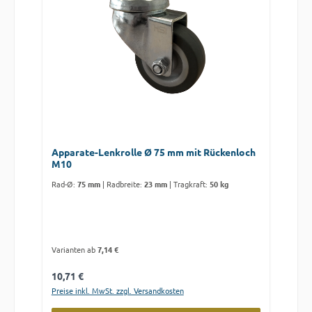
Apparate-Lenkrolle Ø 75 mm mit Rückenloch
M10
Rad-Ø:
75 mm
|
Radbreite:
23 mm
|
Tragkraft:
50 kg
Varianten ab
7,14 €
Regulärer Preis:
10,71 €
Preise inkl. MwSt. zzgl. Versandkosten