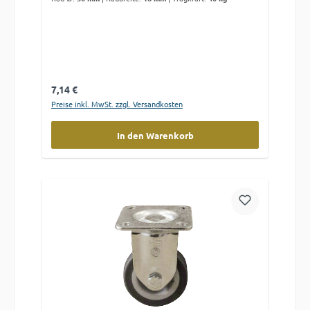
Regulärer Preis:
7,14 €
Preise inkl. MwSt. zzgl. Versandkosten
In den Warenkorb