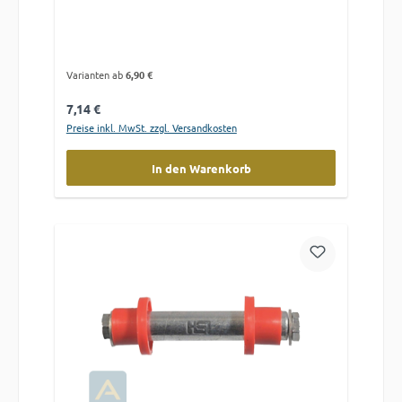
Varianten ab
6,90 €
Regulärer Preis:
7,14 €
Preise inkl. MwSt. zzgl. Versandkosten
In den Warenkorb