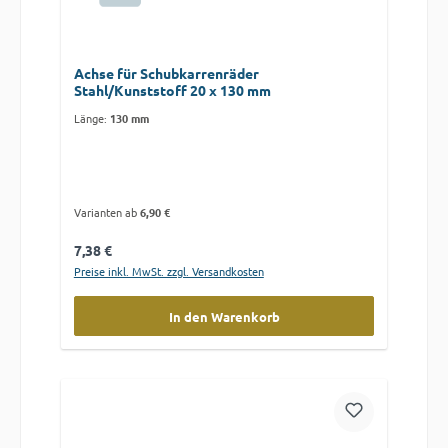
Achse für Schubkarrenräder
Stahl/Kunststoff 20 x 130 mm
Länge:
130 mm
Varianten ab
6,90 €
Regulärer Preis:
7,38 €
Preise inkl. MwSt. zzgl. Versandkosten
In den Warenkorb