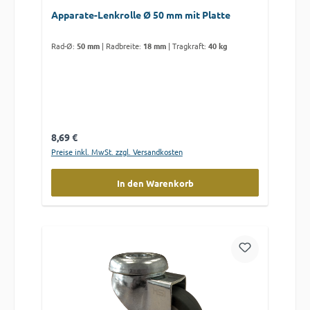
Apparate-Lenkrolle Ø 50 mm mit Platte
Rad-Ø:
50 mm
|
Radbreite:
18 mm
|
Tragkraft:
40 kg
Regulärer Preis:
8,69 €
Preise inkl. MwSt. zzgl. Versandkosten
In den Warenkorb