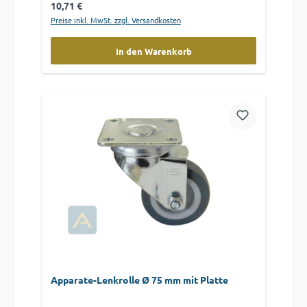
Regulärer Preis:
10,71 €
Preise inkl. MwSt. zzgl. Versandkosten
In den Warenkorb
Apparate-Lenkrolle Ø 75 mm mit Platte