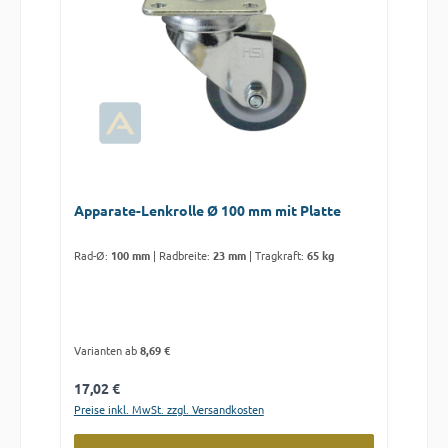
Apparate-Lenkrolle Ø 100 mm mit Platte
Rad-Ø:
100 mm
|
Radbreite:
23 mm
|
Tragkraft:
65 kg
Varianten ab
8,69 €
Regulärer Preis:
17,02 €
Preise inkl. MwSt. zzgl. Versandkosten