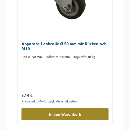
Apparate-Lenkrolle Ø 50 mm mit Rückenloch
M10
Rad-Ø:
50 mm
|
Radbreite:
18 mm
|
Tragkraft:
40 kg
Regulärer Preis:
7,14 €
Preise inkl. MwSt. zzgl. Versandkosten
In den Warenkorb