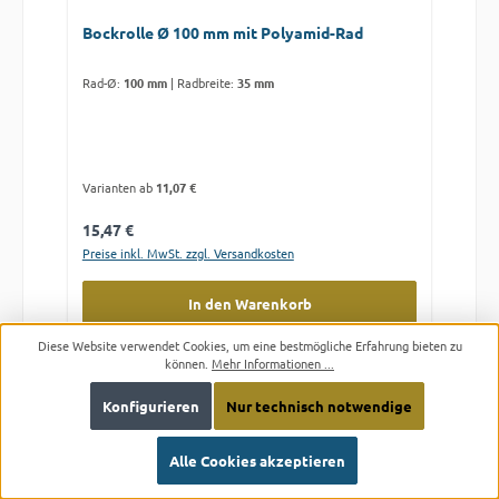
Bockrolle Ø 100 mm mit Polyamid-Rad
Rad-Ø:
100 mm
|
Radbreite:
35 mm
Varianten ab
11,07 €
Regulärer Preis:
15,47 €
Preise inkl. MwSt. zzgl. Versandkosten
In den Warenkorb
Diese Website verwendet Cookies, um eine bestmögliche Erfahrung bieten zu
können.
Mehr Informationen ...
Konfigurieren
Nur technisch notwendige
Alle Cookies akzeptieren