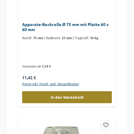
Apparate-Bockrolle Ø 75 mm mit Platte 60 x
60 mm
Rad-Ø:
75 mm
|
Radbreite:
23 mm
|
Tragkraft:
50 kg
Varianten ab
7,14 €
Regulärer Preis:
11,42 €
Preise inkl. MwSt. zzgl. Versandkosten
In den Warenkorb