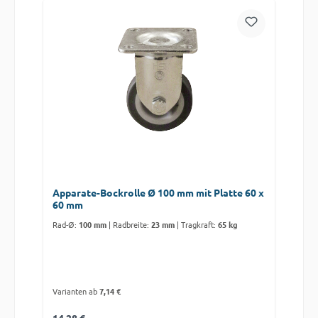
Apparate-Bockrolle Ø 100 mm mit Platte 60 x
60 mm
Rad-Ø:
100 mm
|
Radbreite:
23 mm
|
Tragkraft:
65 kg
Varianten ab
7,14 €
Regulärer Preis: