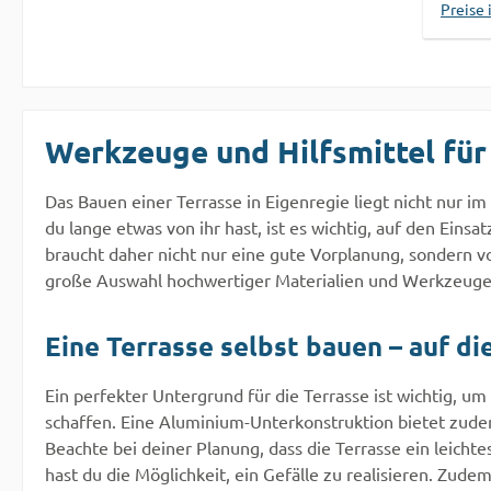
Preise 
Schädl
Durch 
Links-
Stelzl
Höhe e
Werkzeuge und Hilfsmittel für
gleich
Unebe
Das Bauen einer Terrasse in Eigenregie liegt nicht nur i
ermögl
du lange etwas von ihr hast, ist es wichtig, auf den Eins
währe
braucht daher nicht nur eine gute Vorplanung, sondern 
Monta
große Auswahl hochwertiger Materialien und Werkzeuge, 
eit vo
kN/Fu
- 13,0
Eine Terrasse selbst bauen – auf d
Monta
Höhen
Ein perfekter Untergrund für die Terrasse ist wichtig, u
Witte
schaffen. Eine Aluminium-Unterkonstruktion bietet zudem
Fäuln
Beachte bei deiner Planung, dass die Terrasse ein leicht
Werte 
hast du die Möglichkeit, ein Gefälle zu realisieren. Zud