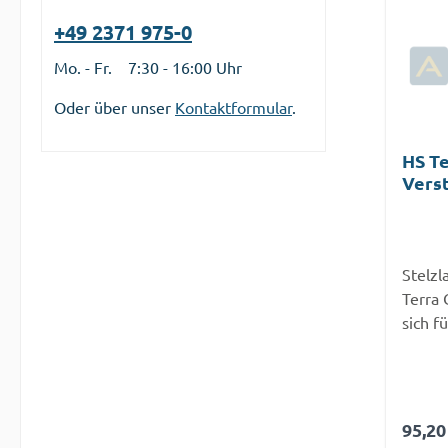
ermögl
+49 2371 975-0
währe
Monta
Mo. - Fr. 7:30 - 16:00 Uhr
eit vo
kN/Fu
Oder über unser
Kontaktformular
.
- 6,5 
Monta
HS Te
Höhen
Verst
Witte
20 St
Fäuln
Werte 
empfoh
Stelzl
Belast
Terra 
Verste
sich f
Die Tr
Terras
eigent
Alumi
Vielfa
Außenb
sicher
Regul
95,20
Terras