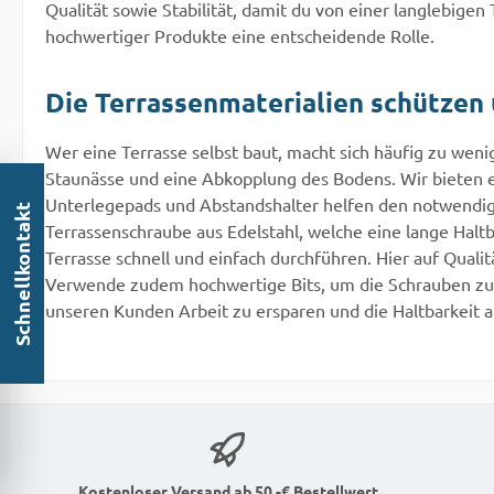
empfoh
Qualität sowie Stabilität, damit du von einer langlebigen
Belast
hochwertiger Produkte eine entscheidende Rolle.
Verste
Die Tr
Die Terrassenmaterialien schützen
eigent
Vielfa
Wer eine Terrasse selbst baut, macht sich häufig zu weni
Staunässe und eine Abkopplung des Bodens. Wir bieten e
Unterlegepads und Abstandshalter helfen den notwendigen
Schnellkontakt
Terrassenschraube aus Edelstahl, welche eine lange Haltba
Terrasse schnell und einfach durchführen. Hier auf Qualit
Verwende zudem hochwertige Bits, um die Schrauben zu s
unseren Kunden Arbeit zu ersparen und die Haltbarkeit al
Kostenloser Versand ab 50,-€ Bestellwert