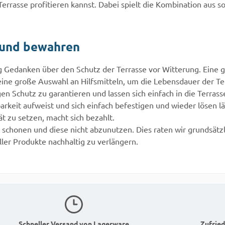
lene Werte dar. Bei diesen
empfohlene Werte dar. Be
 Terrasse profitieren kannst. Dabei spielt die Kombination aus s
ungen verformen sich die
Belastungen verformen si
llsockel nur um ca. 2 mm.
Verstellsockel nur um ca.
agfähigkeit bis zum
Die Tragfähigkeit bis zum
 und bewahren
lichen Bruch ist um ein
eigentlichen Bruch ist um
ches höher.
Vielfaches höher.
g Gedanken über den Schutz der Terrasse vor Witterung. Eine g
ine große Auswahl an Hilfsmitteln, um die Lebensdauer der Ter
 Schutz zu garantieren und lassen sich einfach in die Terrasse
rkeit aufweist und sich einfach befestigen und wieder lösen lä
ät zu setzen, macht sich bezahlt.
chonen und diese nicht abzunutzen. Dies raten wir grundsätzl
ler Produkte nachhaltig zu verlängern.
Schneller Versand von Lagerware
Zufried