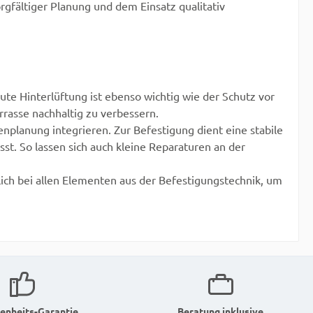
i diesen
empfohlene Werte dar. Bei diesen
orgfältiger Planung und dem Einsatz qualitativ
ch die
Belastungen verformen sich die
 2 mm.
Verstellsockel nur um ca. 2 mm.
Die Tragfähigkeit bis zum
 ein
eigentlichen Bruch ist um ein
Vielfaches höher.
ute Hinterlüftung ist ebenso wichtig wie der Schutz vor
rasse nachhaltig zu verbessern.
nplanung integrieren. Zur Befestigung dient eine stabile
sst. So lassen sich auch kleine Reparaturen an der
ich bei allen Elementen aus der Befestigungstechnik, um
enheits-Garantie
Beratung inklusive