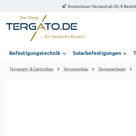
Kostenloser Versand ab 50,-€ Beste
m Hauptinhalt springen
Zur Suche springen
Zur Hauptnavigation springen
Befestigungstechnik
Solarbefestigungen
T
Terrassen- & Gartenbau
Terrassenbau
Terrassenlager