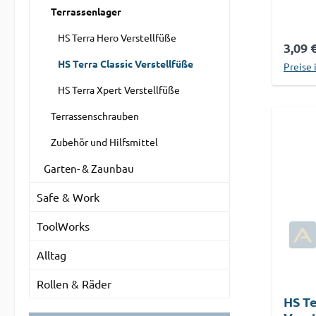
Alumi
Terrassenlager
Außenb
HS Terra Hero Verstellfüße
sicher
Regul
3,09 
Terras
HS Terra Classic Verstellfüße
Preise 
Schädl
HS Terra Xpert Verstellfüße
Durch 
Links-
Terrassenschrauben
Stelzl
Höhe e
Zubehör und Hilfsmittel
gleich
Garten- & Zaunbau
Unebe
ermögl
Safe & Work
währe
ToolWorks
Monta
eit vo
Alltag
kN/Fu
- 4,0 
Rollen & Räder
Monta
HS Te
Höhen