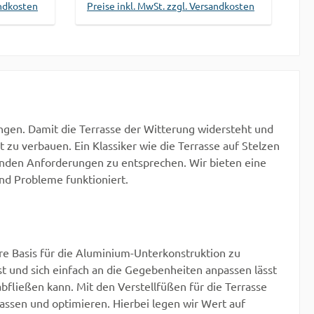
andkosten
Preise inkl. MwSt. zzgl. Versandkosten
eit.
Schädlingen und Feuchtigkeit.
Durch einfaches
b
In den Warenkorb
en die
Links-/Rechtsdrehen können die
schte
Stelzlager auf die gewünschte
und
Höhe eingestellt werden und
gleichen so mögliche
us. Dies
Unebenheiten im Boden aus. Dies
ingen. Damit die Terrasse der Witterung widersteht und
bilität
ermöglicht maximale Flexibilität
t zu verbauen. Ein Klassiker wie die Terrasse auf Stelzen
während der
tenden Anforderungen zu entsprechen. Wir bieten eine
agfähigk
Montage.EigenschaftenTragfähigk
nd Probleme funktioniert.
eit von 2,2
 von
kN/FußGrundaufbauhöhe von
d
13,0 - 19,8 cmEinfache und
ose
schnelle MontageStufenlose
g gegen
HöhenjustierungBeständig gegen
ere Basis für die Aluminium-Unterkonstruktion zu
 und
Witterung, UV-Belastung und
t und sich einfach an die Gegebenheiten anpassen lässt
ebenen
FäulnisHinweisDie angegebenen
abfließen kann. Mit den Verstellfüßen für die Terrasse
tellen
Werte der Tragfähigkeit stellen
passen und optimieren. Hierbei legen wir Wert auf