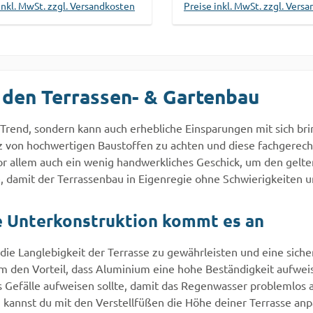
inkl. MwSt. zzgl. Versandkosten
Preise inkl. MwSt. zzgl. Vers
ingen und Feuchtigkeit.
Schädlingen und Feuchtigk
einfaches
Durch einfaches
In den Warenkorb
In den Warenkor
/Rechtsdrehen können die
Links-/Rechtsdrehen könn
ager auf die gewünschte
Stelzlager auf die gewün
ingestellt werden und
Höhe eingestellt werden 
 den Terrassen- & Gartenbau
en so mögliche
gleichen so mögliche
nheiten im Boden aus. Dies
Unebenheiten im Boden a
m Trend, sondern kann auch erhebliche Einsparungen mit sich br
icht maximale Flexibilität
ermöglicht maximale Flexi
atz von hochwertigen Baustoffen zu achten und diese fachgerech
nd der
während der
vor allem auch ein wenig handwerkliches Geschick, um den gel
ge.EigenschaftenTragfähigk
Montage.EigenschaftenTr
damit der Terrassenbau in Eigenregie ohne Schwierigkeiten u
n 2,2
eit von 2,2
ßGrundaufbauhöhe von 6,5
kN/FußGrundaufbauhöhe
 cmEinfache und schnelle
13,0 - 19,8 cmEinfache un
ie Unterkonstruktion kommt es an
geStufenlose
schnelle MontageStufenl
justierungBeständig gegen
HöhenjustierungBeständi
m die Langlebigkeit der Terrasse zu gewährleisten und eine sich
rung, UV-Belastung und
Witterung, UV-Belastung
 den Vorteil, dass Aluminium eine hohe Beständigkeit aufweis
isHinweisDie angegebenen
FäulnisHinweisDie angeg
es Gefälle aufweisen sollte, damit das Regenwasser problemlos 
der Tragfähigkeit stellen
Werte der Tragfähigkeit s
em kannst du mit den Verstellfüßen die Höhe deiner Terrasse an