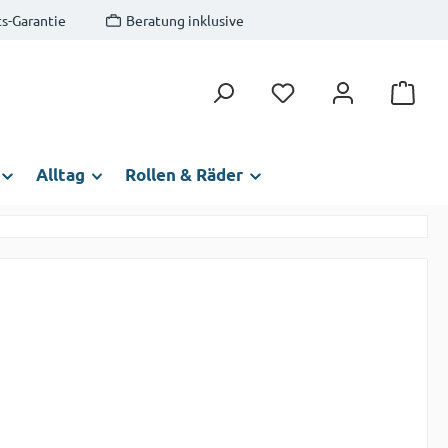
s-Garantie
Beratung inklusive
Du hast 0 Produkte auf
Alltag
Rollen & Räder