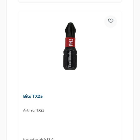
Bits TX25
Antrieb:
TX25
Varianten ab
9,52 €