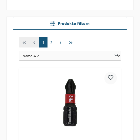
Produkte filtern
Seite
Seite
1
2