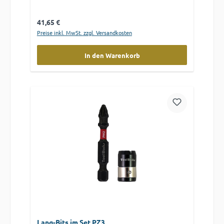
Regulärer Preis:
41,65 €
Preise inkl. MwSt. zzgl. Versandkosten
In den Warenkorb
Lang-Bits im Set PZ3