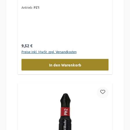
Antrieb:
PZ1
Regulärer Preis:
9,52 €
Preise inkl. MwSt. zzgl. Versandkosten
In den Warenkorb