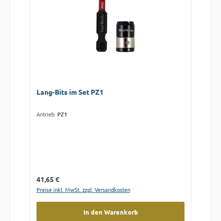
Lang-Bits im Set PZ1
Antrieb:
PZ1
Regulärer Preis:
41,65 €
Preise inkl. MwSt. zzgl. Versandkosten
In den Warenkorb