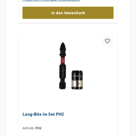
In den Warenkorb
Lang-Bits im Set PH2
Antrieb:
PH2