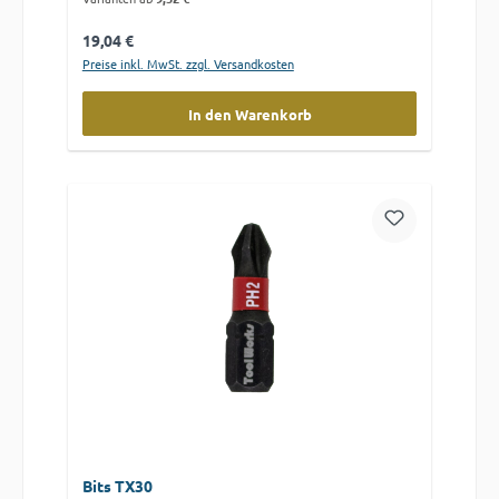
Regulärer Preis:
19,04 €
Preise inkl. MwSt. zzgl. Versandkosten
In den Warenkorb
Bits TX30