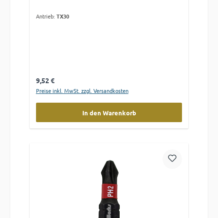
Antrieb:
TX30
Regulärer Preis:
9,52 €
Preise inkl. MwSt. zzgl. Versandkosten
In den Warenkorb