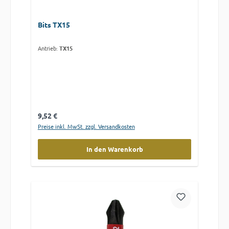
Bits TX15
Antrieb:
TX15
Regulärer Preis:
9,52 €
Preise inkl. MwSt. zzgl. Versandkosten
In den Warenkorb