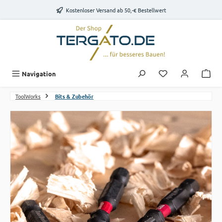
Zum Hauptinhalt springen
Kostenloser Versand ab 50,-€ Bestellwert
Du hast 0 Produk
Navigation
ToolWorks
Bits & Zubehör