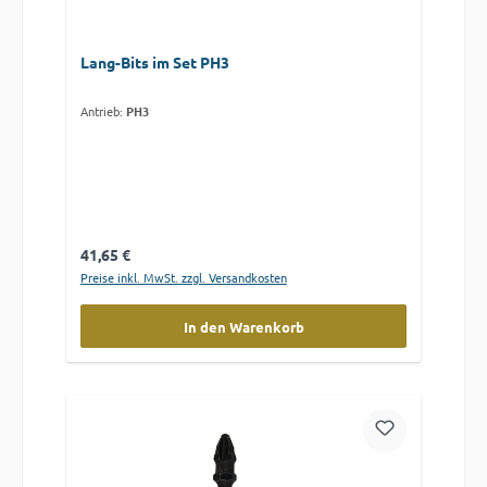
Lang-Bits im Set PH3
Antrieb:
PH3
Regulärer Preis:
41,65 €
Preise inkl. MwSt. zzgl. Versandkosten
In den Warenkorb