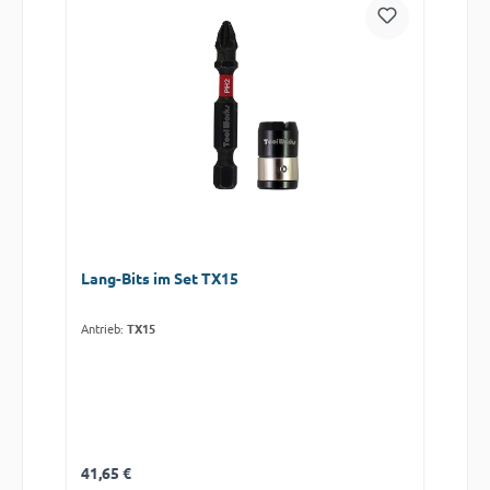
Lang-Bits im Set TX15
Antrieb:
TX15
Regulärer Preis:
41,65 €