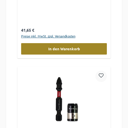
Regulärer Preis:
41,65 €
Preise inkl. MwSt. zzgl. Versandkosten
In den Warenkorb