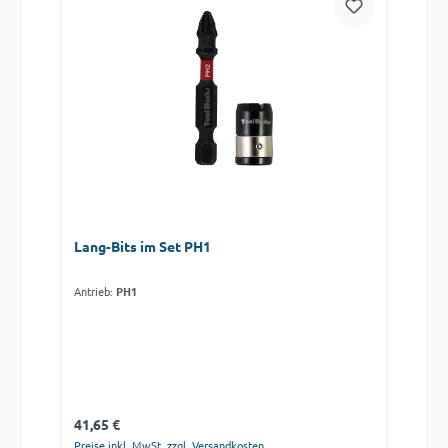
Lang-Bits im Set PH1
Antrieb:
PH1
Regulärer Preis:
41,65 €
Preise inkl. MwSt. zzgl. Versandkosten