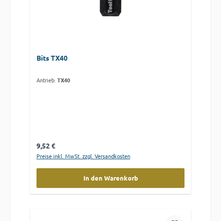
Bits TX40
Antrieb:
TX40
Regulärer Preis:
9,52 €
Preise inkl. MwSt. zzgl. Versandkosten
In den Warenkorb