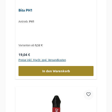
Bits PH1
Antrieb:
PH1
Varianten ab
9,52 €
Regulärer Preis:
19,04 €
Preise inkl. MwSt. zzgl. Versandkosten
In den Warenkorb