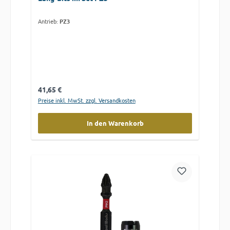
Antrieb:
PZ3
Regulärer Preis:
41,65 €
Preise inkl. MwSt. zzgl. Versandkosten
In den Warenkorb