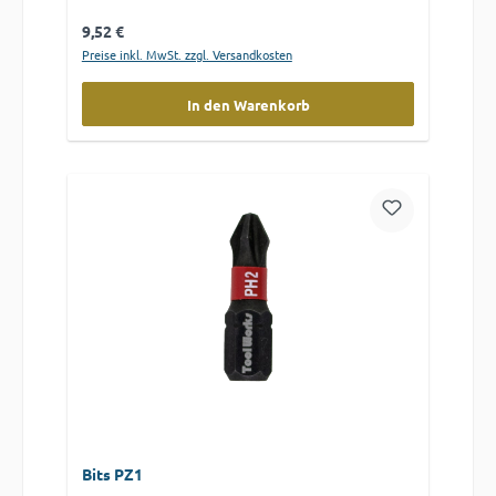
Regulärer Preis:
9,52 €
Preise inkl. MwSt. zzgl. Versandkosten
In den Warenkorb
Bits PZ1