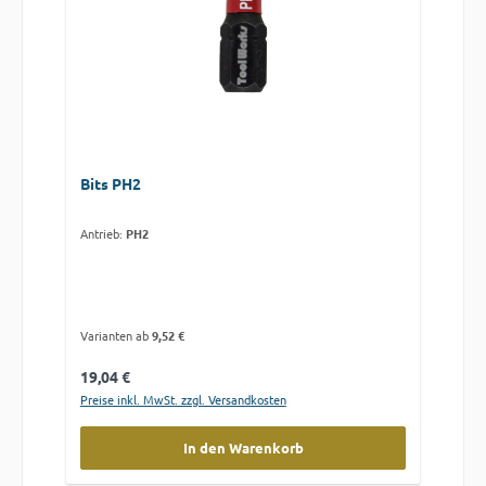
Bits PH2
Antrieb:
PH2
Varianten ab
9,52 €
Regulärer Preis:
19,04 €
Preise inkl. MwSt. zzgl. Versandkosten
In den Warenkorb