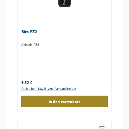
Bits PZ2
Antrieb:
PZ2
Regulärer Preis:
9,52 €
Preise inkl. MwSt. zzgl. Versandkosten
In den Warenkorb