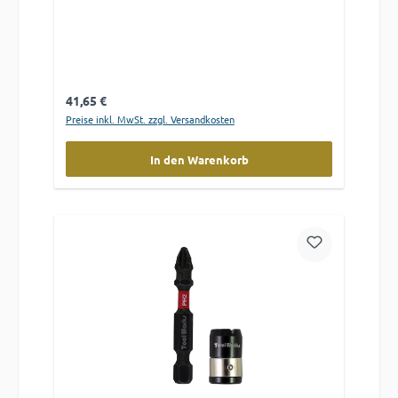
Regulärer Preis:
41,65 €
Preise inkl. MwSt. zzgl. Versandkosten
In den Warenkorb