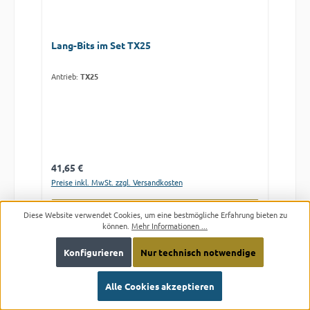
Lang-Bits im Set TX25
Antrieb:
TX25
Regulärer Preis:
41,65 €
Preise inkl. MwSt. zzgl. Versandkosten
In den Warenkorb
Diese Website verwendet Cookies, um eine bestmögliche Erfahrung bieten zu
können.
Mehr Informationen ...
Konfigurieren
Nur technisch notwendige
Alle Cookies akzeptieren