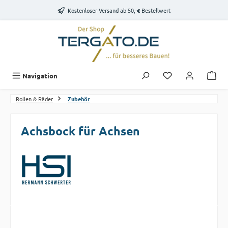
Zum Hauptinhalt springen
Kostenloser Versand ab 50,-€ Bestellwert
Du hast 0 Produk
Navigation
Rollen & Räder
Zubehör
Achsbock für Achsen
Bildergalerie überspringen