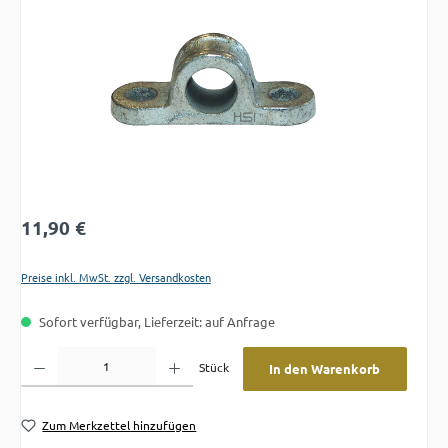
Regulärer Preis:
11,90 €
Preise inkl. MwSt. zzgl. Versandkosten
Sofort verfügbar, Lieferzeit: auf Anfrage
Produkt Anzahl: Gib den gewünschten Wert ein oder benutze die Schaltflächen um die A
Stück
In den Warenkorb
Zum Merkzettel hinzufügen