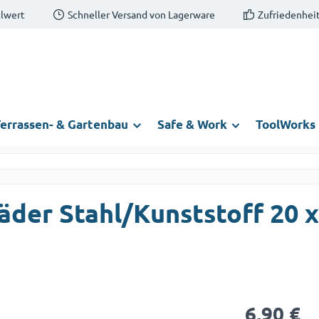
llwert
Schneller Versand von Lagerware
Zufriedenheit
errassen- & Gartenbau
Safe & Work
ToolWorks
äder Stahl/Kunststoff 20 
Regulärer Prei
6,90 €