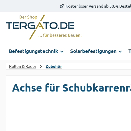
Kostenloser Versand ab 50,-€ Beste
m Hauptinhalt springen
Zur Suche springen
Zur Hauptnavigation springen
Befestigungstechnik
Solarbefestigungen
T
Rollen & Räder
Zubehör
Achse für Schubkarrenr
Bildergalerie überspringen