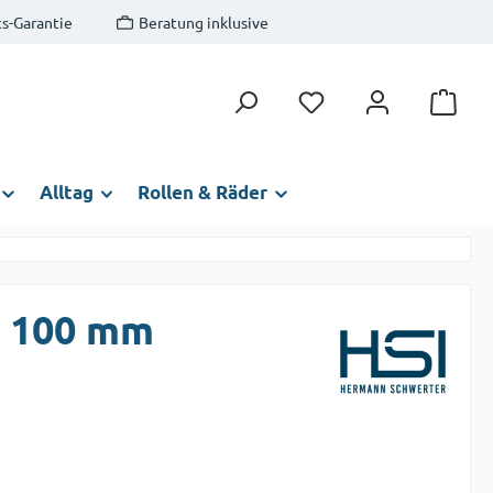
s-Garantie
Beratung inklusive
Du hast 0 Produkte auf
Alltag
Rollen & Räder
x 100 mm
s: