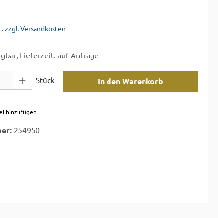
t. zzgl. Versandkosten
gbar, Lieferzeit: auf Anfrage
 Gib den gewünschten Wert ein oder benutze die Schaltflächen um die A
Stück
In den Warenkorb
el hinzufügen
er:
254950