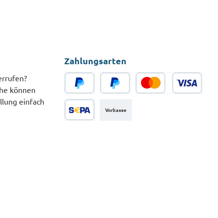
Zahlungsarten
errufen?
che können
PayPal
Später Bezahlen
Kredit- oder Debitkarte
llung einfach
Vorkasse
SEPA Lastschrift