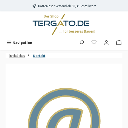
Zum Hauptinhalt springen
Kostenloser Versand ab 50,-€ Bestellwert
Du hast 0 Produk
Navigation
Rechtliches
Kontakt