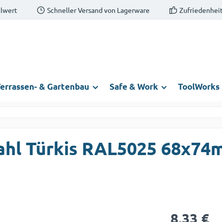
llwert
Schneller Versand von Lagerware
Zufriedenheit
errassen- & Gartenbau
Safe & Work
ToolWorks
tahl Türkis RAL5025 68x7
Regulärer Prei
8,33 €