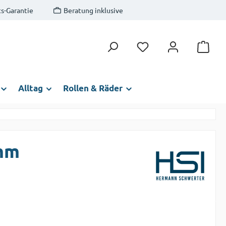
s-Garantie
Beratung inklusive
Du hast 0 Produkte auf
Alltag
Rollen & Räder
4mm
s: