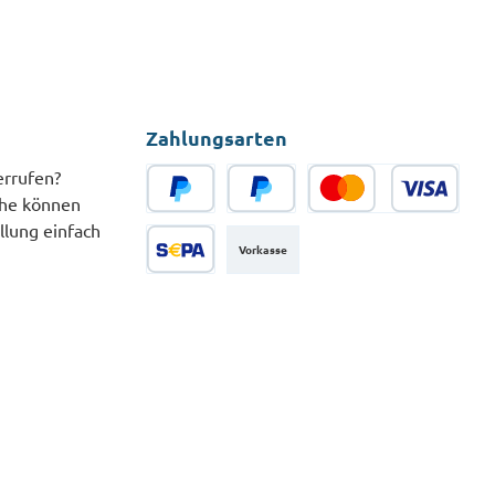
Zahlungsarten
errufen?
che können
PayPal
Später Bezahlen
Kredit- oder Debitkarte
llung einfach
Vorkasse
SEPA Lastschrift