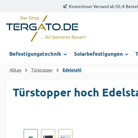
Kostenloser Versand ab 50,-€ Beste
m Hauptinhalt springen
Zur Suche springen
Zur Hauptnavigation springen
Befestigungstechnik
Solarbefestigungen
T
Alltag
Türstopper
Edelstahl
Türstopper hoch Edels
Bildergalerie überspringen