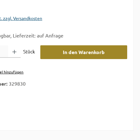
t. zzgl. Versandkosten
gbar, Lieferzeit: auf Anfrage
 Gib den gewünschten Wert ein oder benutze die Schaltflächen um die A
Stück
In den Warenkorb
el hinzufügen
er:
329830