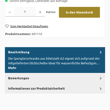
Sofort verfügbar, Lieferzeit: auf Anfrage
Produkt Anzahl: Gib den gewünschten Wert ein oder benutze die Schaltflächen um die A
Karton
In den Warenkorb
Zum Merkzettel hinzufügen
Produktnummer:
691110
Beschreibung
Die Spenglerschraube aus Edelstahl A2 eignet sich aufgrund der
mitgelieferten Dichtscheibe ideal für wasserdichte Befestigun…
Mehr
Bewertungen
Informationen zur Produktsicherheit