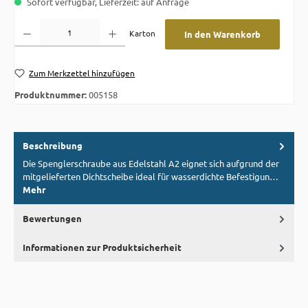
Sofort verfügbar, Lieferzeit: auf Anfrage
Produkt Anzahl: Gib den gewünschten Wert ein oder benutze die Schaltflächen um die A
Karton
In den Warenkorb
Zum Merkzettel hinzufügen
Produktnummer:
005158
Beschreibung
Die Spenglerschraube aus Edelstahl A2 eignet sich aufgrund der
mitgelieferten Dichtscheibe ideal für wasserdichte Befestigun…
Mehr
Bewertungen
Informationen zur Produktsicherheit