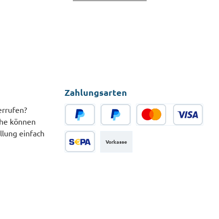
Zahlungsarten
errufen?
che können
PayPal
Später Bezahlen
Kredit- oder Debitkarte
llung einfach
Vorkasse
SEPA Lastschrift