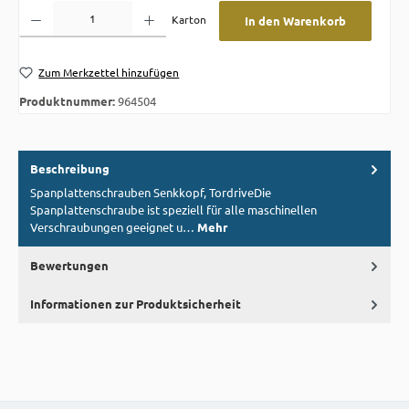
Produkt Anzahl: Gib den gewünschten Wert ein oder benutze die Schaltflächen um die A
Karton
In den Warenkorb
Zum Merkzettel hinzufügen
Produktnummer:
964504
Beschreibung
Spanplattenschrauben Senkkopf, TordriveDie
Spanplattenschraube ist speziell für alle maschinellen
Verschraubungen geeignet u…
Mehr
Bewertungen
Informationen zur Produktsicherheit