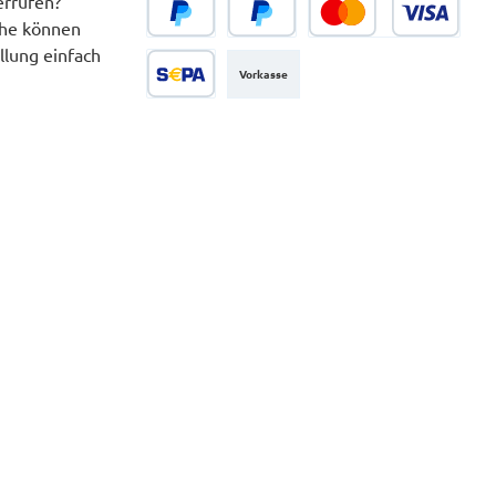
errufen?
che können
PayPal
Später Bezahlen
Kredit- oder Debitkarte
llung einfach
Vorkasse
SEPA Lastschrift