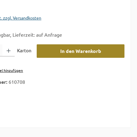
t. zzgl. Versandkosten
gbar, Lieferzeit: auf Anfrage
 Gib den gewünschten Wert ein oder benutze die Schaltflächen um die A
Karton
In den Warenkorb
el hinzufügen
er:
610708