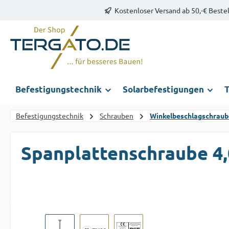
Kostenloser Versand ab 50,-€ Beste
m Hauptinhalt springen
Zur Suche springen
Zur Hauptnavigation springen
Befestigungstechnik
Solarbefestigungen
T
Befestigungstechnik
Schrauben
Winkelbeschlagschraub
Spanplattenschraube 4
Bildergalerie überspringen