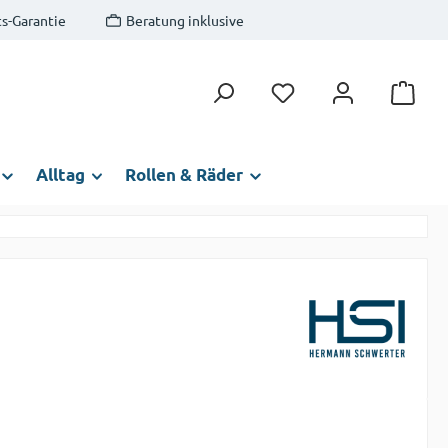
s-Garantie
Beratung inklusive
Du hast 0 Produkte auf
Alltag
Rollen & Räder
s: