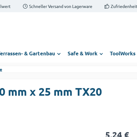
llwert
Schneller Versand von Lagerware
Zufriedenheit
errassen- & Gartenbau
Safe & Work
ToolWorks
e
,0 mm x 25 mm TX20
Regulärer Prei
5,24 €