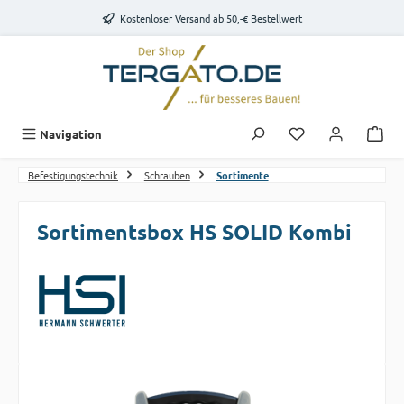
Zum Hauptinhalt springen
Kostenloser Versand ab 50,-€ Bestellwert
Du hast 0 Produk
Navigation
Befestigungstechnik
Schrauben
Sortimente
Sortimentsbox HS SOLID Kombi
Bildergalerie überspringen