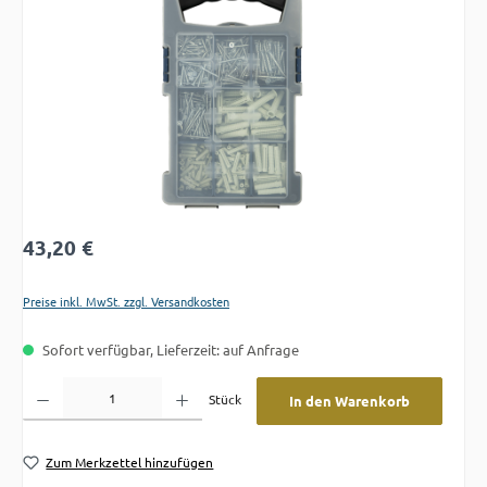
Regulärer Preis:
43,20 €
Preise inkl. MwSt. zzgl. Versandkosten
Sofort verfügbar, Lieferzeit: auf Anfrage
Produkt Anzahl: Gib den gewünschten Wert ein oder benutze die Schaltflächen um die A
Stück
In den Warenkorb
Zum Merkzettel hinzufügen