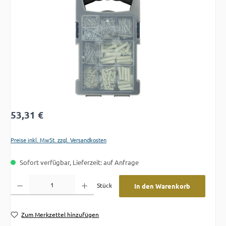
Regulärer Preis:
53,31 €
Preise inkl. MwSt. zzgl. Versandkosten
Sofort verfügbar, Lieferzeit: auf Anfrage
Produkt Anzahl: Gib den gewünschten Wert ein oder benutze die Schaltflächen um die A
Stück
In den Warenkorb
Zum Merkzettel hinzufügen