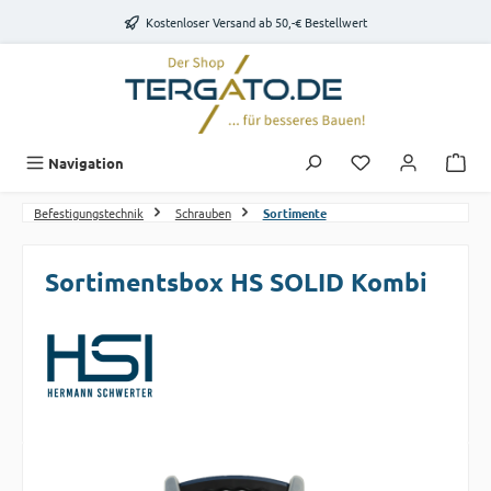
Zum Hauptinhalt springen
Kostenloser Versand ab 50,-€ Bestellwert
Du hast 0 Produk
Navigation
Befestigungstechnik
Schrauben
Sortimente
Sortimentsbox HS SOLID Kombi
Bildergalerie überspringen