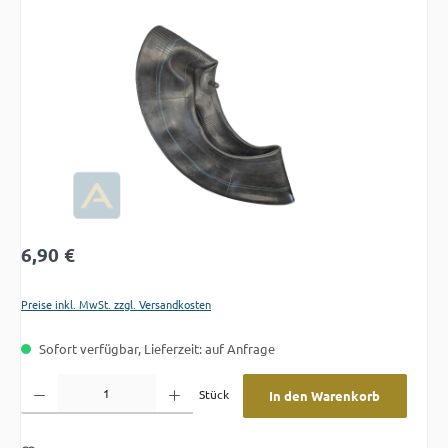
Bildergalerie überspringen
Regulärer Preis:
6,90 €
Preise inkl. MwSt. zzgl. Versandkosten
Sofort verfügbar, Lieferzeit: auf Anfrage
Produkt Anzahl: Gib den gewünschten Wert ein oder benutze die Schaltflächen um die A
Stück
In den Warenkorb