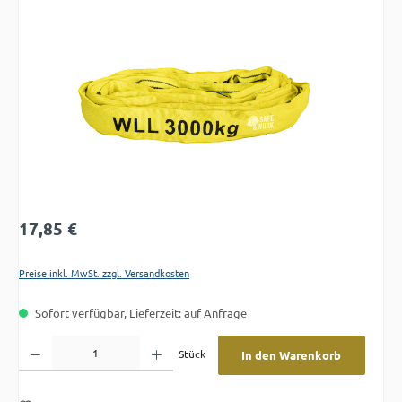
Bildergalerie überspringen
Regulärer Preis:
17,85 €
Preise inkl. MwSt. zzgl. Versandkosten
Sofort verfügbar, Lieferzeit: auf Anfrage
Produkt Anzahl: Gib den gewünschten Wert ein oder benutze die Schaltflächen um die A
Stück
In den Warenkorb