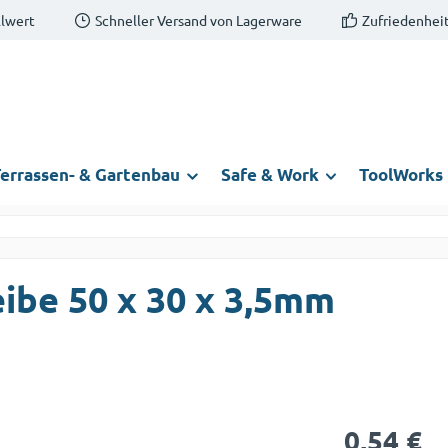
llwert
Schneller Versand von Lagerware
Zufriedenheit
errassen- & Gartenbau
Safe & Work
ToolWorks
ibe 50 x 30 x 3,5mm
Regulärer Prei
0,54 €