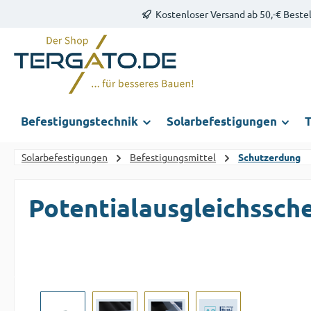
Kostenloser Versand ab 50,-€ Beste
m Hauptinhalt springen
Zur Suche springen
Zur Hauptnavigation springen
Befestigungstechnik
Solarbefestigungen
T
Solarbefestigungen
Befestigungsmittel
Schutzerdung
Potentialausgleichssche
Bildergalerie überspringen