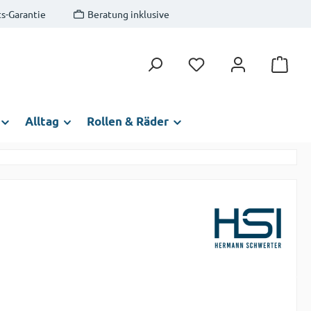
s-Garantie
Beratung inklusive
Du hast 0 Produkte auf
Alltag
Rollen & Räder
s: