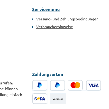
Servicemenü
Versand- und Zahlungsbedingungen
Verbraucherhinweise
Zahlungsarten
errufen?
che können
PayPal
Später Bezahlen
Kredit- oder Debitkarte
llung einfach
Vorkasse
SEPA Lastschrift