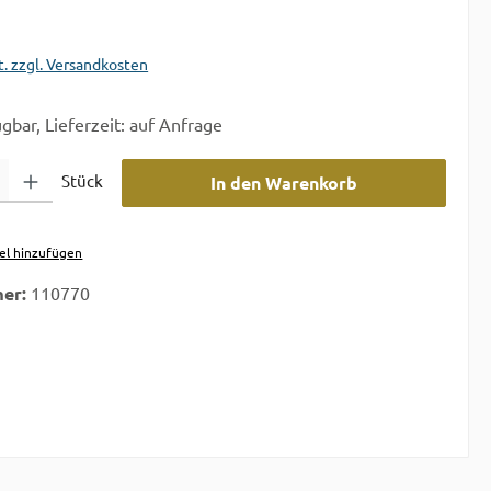
t. zzgl. Versandkosten
gbar, Lieferzeit: auf Anfrage
 Gib den gewünschten Wert ein oder benutze die Schaltflächen um die A
Stück
In den Warenkorb
el hinzufügen
er:
110770