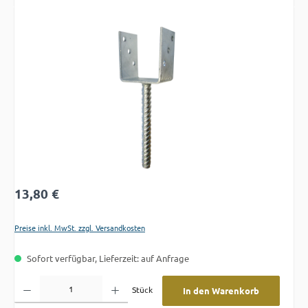
Bildergalerie überspringen
Regulärer Preis:
13,80 €
Preise inkl. MwSt. zzgl. Versandkosten
Sofort verfügbar, Lieferzeit: auf Anfrage
Produkt Anzahl: Gib den gewünschten Wert ein oder benutze die Schaltflächen um die A
Stück
In den Warenkorb