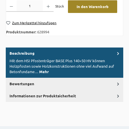
Produkt Anzahl: Gib den gewünschten Wert ein oder benutze die Schaltflächen um die A
Stück
In den Warenkorb
Zum Merkzettel hinzufügen
Produktnummer:
628994
Beschreibung
Mit dem HSI Pfostenträger BASE Plus 140+50 HV können
Holzpfosten sowie Holzkonstruktionen ohne viel Aufwand auf
Betonfundame…
Mehr
Bewertungen
Informationen zur Produktsicherheit