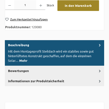
Produkt Anzahl: Gib den gewünschten Wert ein oder benutze die Schaltflächen um die A
Stück
In den Warenkorb
Zum Merkzettel hinzufügen
Produktnummer:
120080
Beschreibung
Mit dem Montageprofil Steildach wird ein stabiles sowie gut
hinterlüftetes Konstrukt geschaffen, auf dem die einzelnen
Solar…
Mehr
Bewertungen
Informationen zur Produktsicherheit