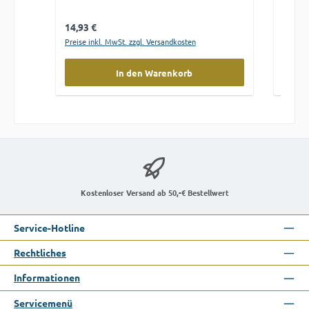
Variant
Regulärer Preis:
Regulä
14,93 €
19,16
Preise inkl. MwSt. zzgl. Versandkosten
Preise 
In den Warenkorb
Kostenloser Versand ab 50,-€ Bestellwert
Service-Hotline
Rechtliches
Informationen
Servicemenü