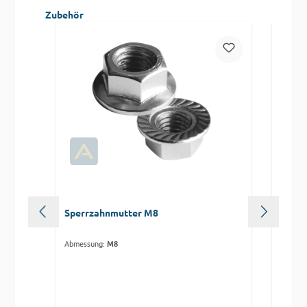
Produktgalerie überspringen
Zubehör
Sperrzahnmutter M8
Sperr
Abmessung:
M8
Abmess