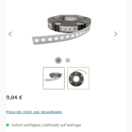
Bildergalerie überspringen
Regulärer Preis:
9,04 €
Preise inkl. MwSt. zzgl. Versandkosten
Sofort verfügbar, Lieferzeit: auf Anfrage