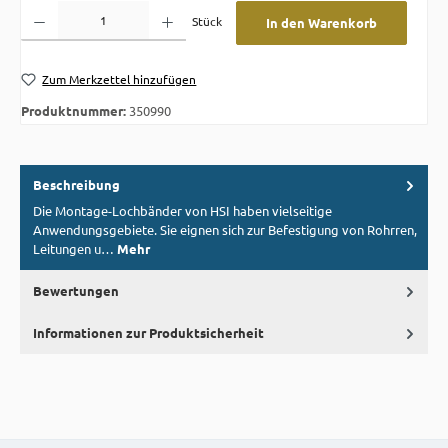
Produkt Anzahl: Gib den gewünschten Wert ein oder benutze die Schaltflächen um die A
Stück
In den Warenkorb
Zum Merkzettel hinzufügen
Produktnummer:
350990
Beschreibung
Die Montage-Lochbänder von HSI haben vielseitige
Anwendungsgebiete. Sie eignen sich zur Befestigung von Rohrren,
Leitungen u…
Mehr
Bewertungen
Informationen zur Produktsicherheit