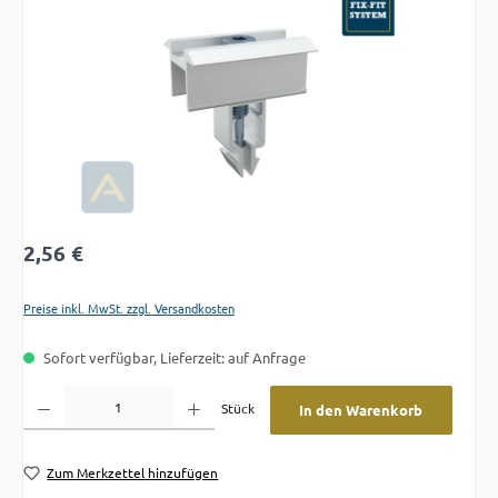
Regulärer Preis:
2,56 €
Preise inkl. MwSt. zzgl. Versandkosten
Sofort verfügbar, Lieferzeit: auf Anfrage
Produkt Anzahl: Gib den gewünschten Wert ein oder benutze die Schaltflächen um die A
Stück
In den Warenkorb
Zum Merkzettel hinzufügen