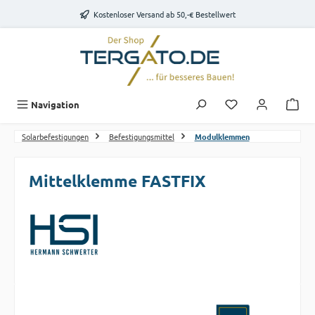
Zum Hauptinhalt springen
Kostenloser Versand ab 50,-€ Bestellwert
Du hast 0 Produk
Navigation
Solarbefestigungen
Befestigungsmittel
Modulklemmen
Mittelklemme FASTFIX
Bildergalerie überspringen