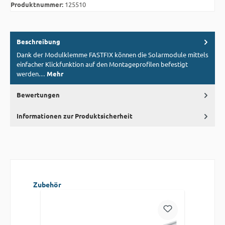
Produktnummer:
125510
Beschreibung
Dank der Modulklemme FASTFIX können die Solarmodule mittels
einfacher Klickfunktion auf den Montageprofilen befestigt
werden…
Mehr
Bewertungen
Informationen zur Produktsicherheit
Produktgalerie überspringen
Zubehör