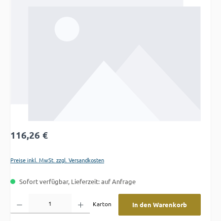
Regulärer Preis:
116,26 €
Preise inkl. MwSt. zzgl. Versandkosten
Sofort verfügbar, Lieferzeit: auf Anfrage
Produkt Anzahl: Gib den gewünschten Wert ein oder benutze die Schaltflächen um die A
Karton
In den Warenkorb