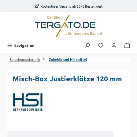
Zum Hauptinhalt springen
Kostenloser Versand ab 50,-€ Bestellwert
Du hast 0 Produk
Navigation
Befestigungstechnik
Zubehör und Hilfsmittel
Misch-Box Justierklötze 120 mm
Bildergalerie überspringen