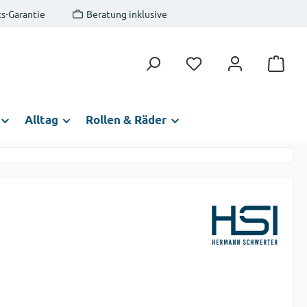
s-Garantie
Beratung inklusive
Du hast 0 Produkte auf
Alltag
Rollen & Räder
s: