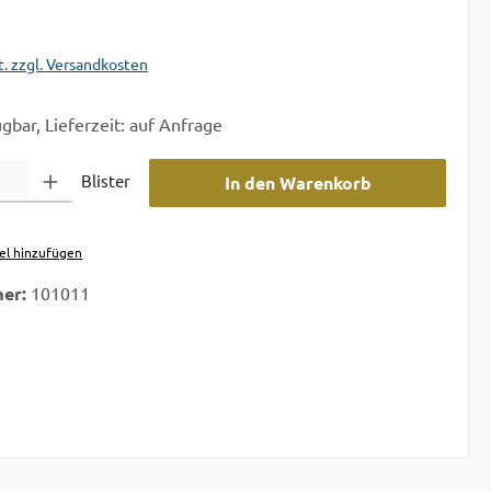
t. zzgl. Versandkosten
gbar, Lieferzeit: auf Anfrage
 Gib den gewünschten Wert ein oder benutze die Schaltflächen um die A
Blister
In den Warenkorb
el hinzufügen
er:
101011