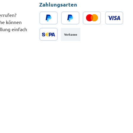
Zahlungsarten
errufen?
che können
PayPal
Später Bezahlen
Kredit- oder Debitkarte
llung einfach
Vorkasse
SEPA Lastschrift