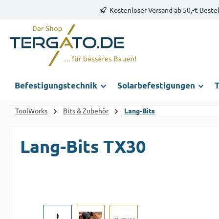
Kostenloser Versand ab 50,-€ Beste
m Hauptinhalt springen
Zur Suche springen
Zur Hauptnavigation springen
Befestigungstechnik
Solarbefestigungen
T
ToolWorks
Bits & Zubehör
Lang-Bits
Lang-Bits TX30
Bildergalerie überspringen