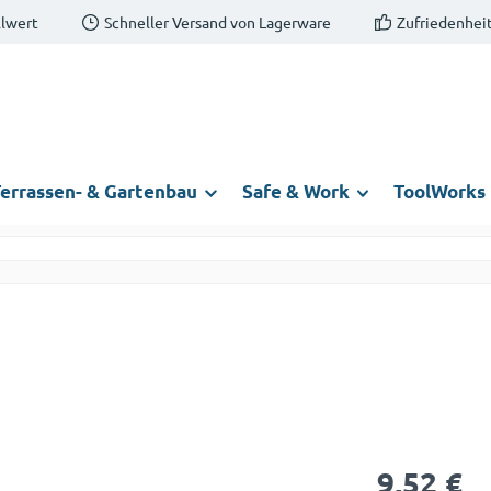
llwert
Schneller Versand von Lagerware
Zufriedenheit
errassen- & Gartenbau
Safe & Work
ToolWorks
Regulärer Prei
9,52 €