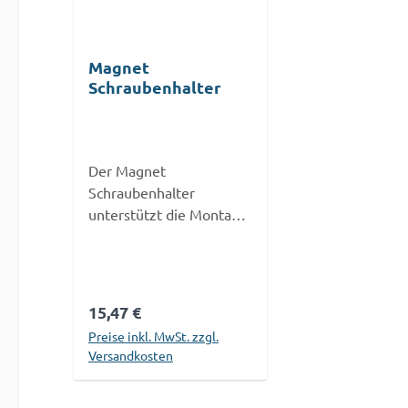
Magnet
Schraubenhalter
Der Magnet
Schraubenhalter
unterstützt die Montage
von Schrauben. Er wird
über den bereits
eingespannten Lang-Bit
gesteckt und kreiert so
Regulärer Preis:
15,47 €
eine größere,
Preise inkl. MwSt. zzgl.
magnetische
Versandkosten
Auflagefläche für den
Schraubenkopf.In
In den Warenkorb