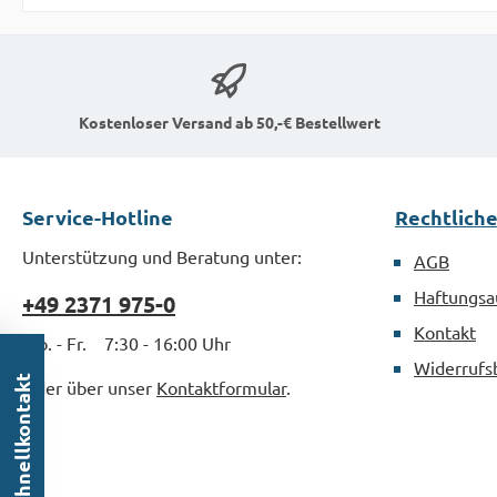
Kombination mit
unseren Lang-Bits
ermöglicht der Magnet
Schraubenhalter eine
einfache und
Kostenloser Versand ab 50,-€ Bestellwert
kompromisslose
Montage von Schrauben
aller Art.MaterialStahl
Service-Hotline
Rechtlich
verzinkt nach DIN 3126
Unterstützung und Beratung unter:
AGB
Haftungsa
+49 2371 975-0
Kontakt
Mo. - Fr. 7:30 - 16:00 Uhr
Widerrufs
Schnellkontakt
Oder über unser
Kontaktformular
.