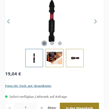
Regulärer Preis:
19,04 €
Preise inkl. MwSt. zzgl. Versandkosten
Sofort verfügbar, Lieferzeit: auf Anfrage
Produkt Anzahl: Gib den gewünschten Wert ein oder benutze die Schaltflächen um die A
Blister
In den Warenkorb