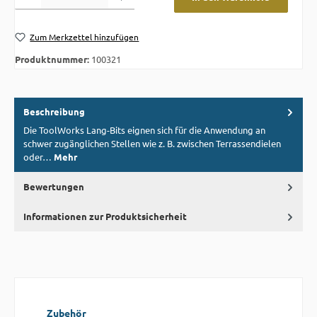
Zum Merkzettel hinzufügen
Produktnummer:
100321
Beschreibung
Die ToolWorks Lang-Bits eignen sich für die Anwendung an
schwer zugänglichen Stellen wie z. B. zwischen Terrassendielen
oder…
Mehr
Bewertungen
Informationen zur Produktsicherheit
Produktgalerie überspringen
Zubehör