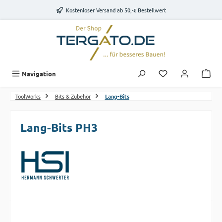
Zum Hauptinhalt springen
Kostenloser Versand ab 50,-€ Bestellwert
Du hast 0 Produk
Navigation
ToolWorks
Bits & Zubehör
Lang-Bits
Lang-Bits PH3
Bildergalerie überspringen