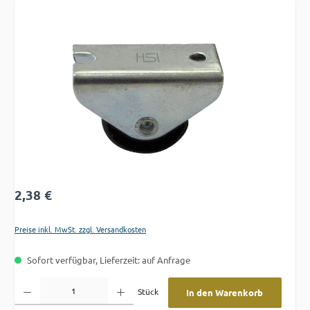
Bildergalerie überspringen
Regulärer Preis:
2,38 €
Preise inkl. MwSt. zzgl. Versandkosten
Sofort verfügbar, Lieferzeit: auf Anfrage
Produkt Anzahl: Gib den gewünschten Wert ein oder benutze die Schaltflächen um die A
Stück
In den Warenkorb