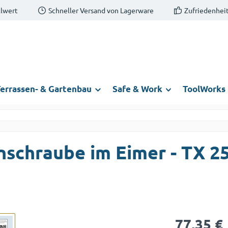
llwert
Schneller Versand von Lagerware
Zufriedenheit
errassen- & Gartenbau
Safe & Work
ToolWorks
nschraube im Eimer - TX 2
Regulärer Prei
77,35 €