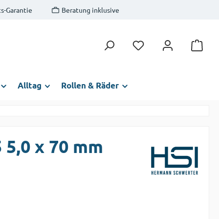
s-Garantie
Beratung inklusive
Du hast 0 Produkte auf
Alltag
Rollen & Räder
5 5,0 x 70 mm
s: