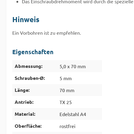
Das Einschraubdrehmoment wird durch die spezielle
Hinweis
Ein Vorbohren ist zu empfehlen.
Eigenschaften
Abmessung:
5,0 x 70 mm
Schrauben-Ø:
5 mm
Länge:
70 mm
Antrieb:
TX 25
Material:
Edelstahl A4
Oberfläche:
rostfrei