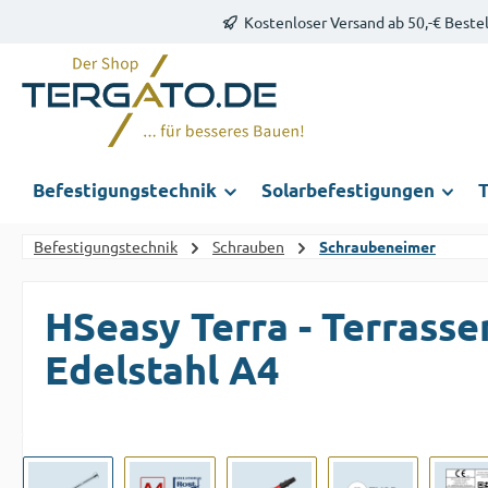
Kostenloser Versand ab 50,-€ Beste
m Hauptinhalt springen
Zur Suche springen
Zur Hauptnavigation springen
Befestigungstechnik
Solarbefestigungen
T
Befestigungstechnik
Schrauben
Schraubeneimer
HSeasy Terra - Terrasse
Edelstahl A4
Bildergalerie überspringen