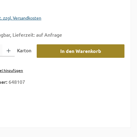
t. zzgl. Versandkosten
gbar, Lieferzeit: auf Anfrage
 Gib den gewünschten Wert ein oder benutze die Schaltflächen um die A
Karton
In den Warenkorb
el hinzufügen
er:
648107