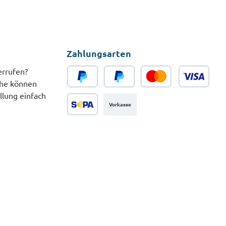
Zahlungsarten
errufen?
che können
PayPal
Später Bezahlen
Kredit- oder Debitkarte
llung einfach
Vorkasse
SEPA Lastschrift