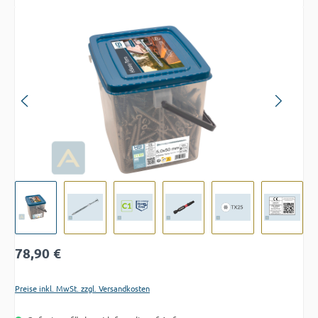
Bildergalerie überspringen
Regulärer Preis:
78,90 €
Preise inkl. MwSt. zzgl. Versandkosten