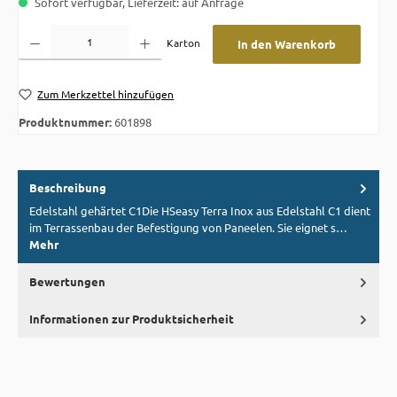
Sofort verfügbar, Lieferzeit: auf Anfrage
Produkt Anzahl: Gib den gewünschten Wert ein oder benutze die Schaltflächen um die A
Karton
In den Warenkorb
Zum Merkzettel hinzufügen
Produktnummer:
601898
Beschreibung
Edelstahl gehärtet C1Die HSeasy Terra Inox aus Edelstahl C1 dient
im Terrassenbau der Befestigung von Paneelen. Sie eignet s…
Mehr
Bewertungen
Informationen zur Produktsicherheit