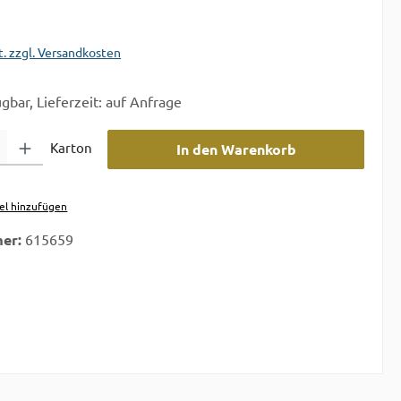
t. zzgl. Versandkosten
gbar, Lieferzeit: auf Anfrage
 Gib den gewünschten Wert ein oder benutze die Schaltflächen um die A
Karton
In den Warenkorb
el hinzufügen
er:
615659