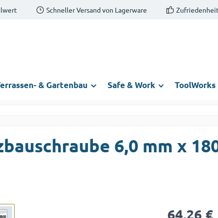
llwert
Schneller Versand von Lagerware
Zufriedenheit
errassen- & Gartenbau
Safe & Work
ToolWorks
zbauschraube 6,0 mm x 18
Regulärer Prei
64,26 €