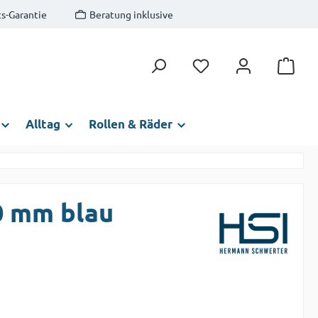
s-Garantie
Beratung inklusive
Du hast 0 Produkte auf
Alltag
Rollen & Räder
0 mm blau
s: