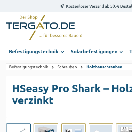
Kostenloser Versand ab 50,-€ Beste
m Hauptinhalt springen
Zur Suche springen
Zur Hauptnavigation springen
Befestigungstechnik
Solarbefestigungen
T
Befestigungstechnik
Schrauben
Holzbauschrauben
HSeasy Pro Shark – Hol
verzinkt
Bildergalerie überspringen