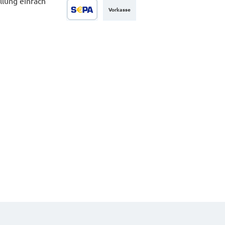
llung einfach
Vorkasse
SEPA Lastschrift