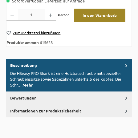
Sofort verfügbar, Lieferzeit: auf Anfrage
Produkt Anzahl: Gib den gewünschten Wert ein oder benutze die Schaltflächen um die A
Karton
In den Warenkorb
Zum Merkzettel hinzufügen
Produktnummer:
615628
Beschreibung
Die HSeasy PRO Shark ist eine Holzbauschraube mit spezieller
Schraubenspitze sowie Sägezähnen unterhalb des Kopfes. Die
Schr…
Mehr
Bewertungen
Informationen zur Produktsicherheit