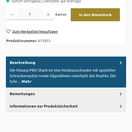
Sofort verfügbar, Lieferzeit: auf Anfrage
Produkt Anzahl: Gib den gewünschten Wert ein oder benutze die Schaltflächen um die A
Karton
In den Warenkorb
Zum Merkzettel hinzufügen
Produktnummer:
615833
Beschreibung
Die HSeasy PRO Shark ist eine Holzbauschraube mit spezieller
Schraubenspitze sowie Sägezähnen unterhalb des Kopfes. Die
Schr…
Mehr
Bewertungen
Informationen zur Produktsicherheit