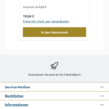
Varianten ab
9,52 €
Regulärer Preis:
Regulä
19,04 €
9,52 €
Preise inkl. MwSt. zzgl. Versandkosten
Preise 
In den Warenkorb
Kostenloser Versand ab 50,-€ Bestellwert
Service-Hotline
Rechtliches
Informationen