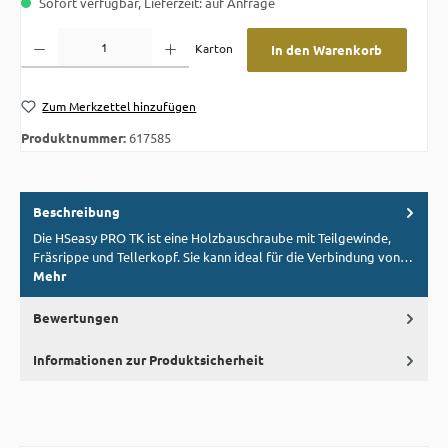
Sofort verfügbar, Lieferzeit: auf Anfrage
Produkt Anzahl: Gib den gewünschten Wert ein oder benutze die Schaltflächen um die A
Karton
In den Warenkorb
Zum Merkzettel hinzufügen
Produktnummer:
617585
Beschreibung
Die HSeasy PRO TK ist eine Holzbauschraube mit Teilgewinde,
Fräsrippe und Tellerkopf. Sie kann ideal für die Verbindung von…
Mehr
Bewertungen
Informationen zur Produktsicherheit