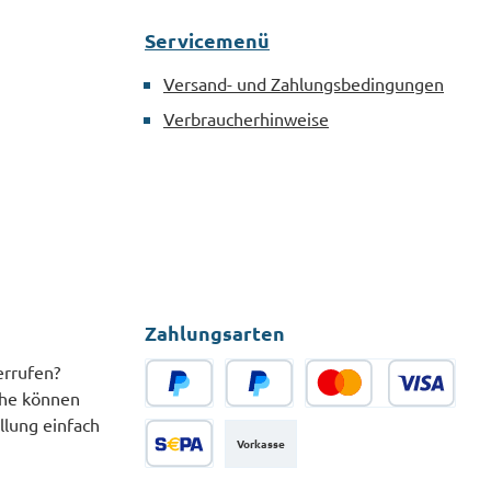
Abrutschen, Schlagen
Servicemenü
oder Ausreißen während
der
Versand- und Zahlungsbedingungen
Montage.MaterialStahl
Verbraucherhinweise
verzinkt nach DIN 3126
Zahlungsarten
errufen?
che können
PayPal
Später Bezahlen
Kredit- oder Debitkarte
llung einfach
Vorkasse
SEPA Lastschrift