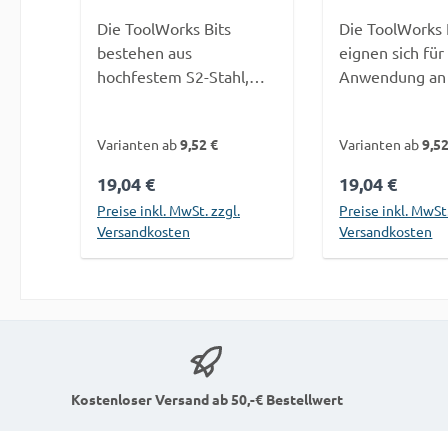
Die ToolWorks Bits
Die ToolWorks 
bestehen aus
eignen sich für
hochfestem S2-Stahl,
Anwendung an
welcher die Härte von
zugänglichen S
üblichem Chrom-
z. B. zwischen
Varianten ab
9,52 €
Varianten ab
9,52
Vanadium Stahl
Terrassendiele
erheblich übertrifft.
Hausverkleidun
Regulärer Preis:
19,04 €
Regulärer Pre
19,04 €
Somit sind unsere Bits,
Beschädigung 
Preise inkl. MwSt. zzgl.
Preise inkl. MwSt.
im Gegensatz zu
Materials durc
Versandkosten
Versandkosten
herkömmlichen Bits, für
Bohrfutter wir
einem direkten Einsatz
vermieden.Die
In den Warenkorb
In den War
im Schlagschrauber
Torsionszone a
nutzbar.Durch den CNC-
während der 
gefrästen Kopf bieten
auftretende ta
die Bits einen besonders
Schlagkräfte u
festen Halt im Antrieb
verhindert som
Kostenloser Versand ab 50,-€ Bestellwert
der Schraube und
Brechen des
vermindern ein
Bits.MaterialSt