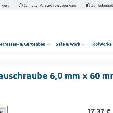
llwert
Schneller Versand von Lagerware
Zufriedenheit
errassen- & Gartenbau
Safe & Work
ToolWorks
auschraube 6,0 mm x 60 
Regulärer Prei
17,37 €