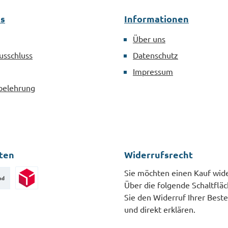
DIN 3126
aller Art.MaterialStahl
es
Informationen
verzinkt nach DIN 3126
Über uns
usschluss
Datenschutz
Impressum
belehrung
ten
Widerrufsrecht
Sie möchten einen Kauf wid
nd
Über die folgende Schaltflä
Paketversand
Sie den Widerruf Ihrer Beste
und direkt erklären.