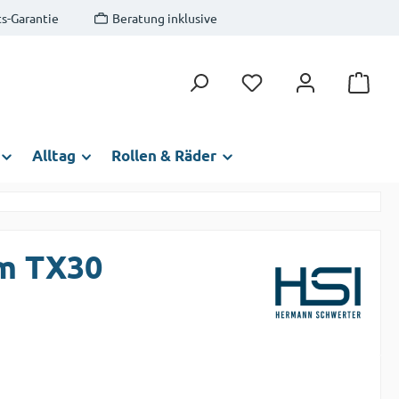
s-Garantie
Beratung inklusive
Du hast 0 Produkte auf
Alltag
Rollen & Räder
mm TX30
s: