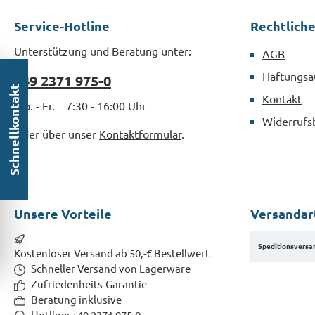
Abrutschen, Schlagen
verzinkt nach 
Service-Hotline
Rechtlich
oder Ausreißen während
der
Unterstützung und Beratung unter:
AGB
Montage.MaterialStahl
verzinkt nach DIN 3126
Haftungsa
+49 2371 975-0
Schnellkontakt
Kontakt
Mo. - Fr. 7:30 - 16:00 Uhr
Widerrufs
Oder über unser
Kontaktformular
.
Unsere Vorteile
Versandar
Speditionsversa
Kostenloser Versand ab 50,-€ Bestellwert
Schneller Versand von Lagerware
Zufriedenheits-Garantie
Beratung inklusive
Hotline: +49 2371 975-0