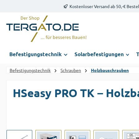
Kostenloser Versand ab 50,-€ Beste
m Hauptinhalt springen
Zur Suche springen
Zur Hauptnavigation springen
Befestigungstechnik
Solarbefestigungen
T
Befestigungstechnik
Schrauben
Holzbauschrauben
HSeasy PRO TK – Holzb
Bildergalerie überspringen