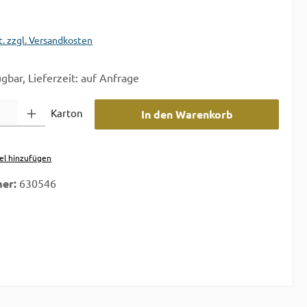
t. zzgl. Versandkosten
gbar, Lieferzeit: auf Anfrage
 Gib den gewünschten Wert ein oder benutze die Schaltflächen um die A
Karton
In den Warenkorb
el hinzufügen
er:
630546