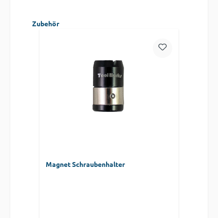
Produktgalerie überspringen
Zubehör
Magnet Schraubenhalter