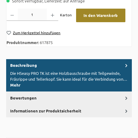
Sofort verfügbar, Lieferzeit: auf Anfrage
Produkt Anzahl: Gib den gewünschten Wert ein oder benutze die Schaltflächen um die A
Karton
In den Warenkorb
Zum Merkzettel hinzufügen
Produktnummer:
617875
Beschreibung
Die HSeasy PRO TK ist eine Holzbauschraube mit Teilgewinde,
Fräsrippe und Tellerkopf. Sie kann ideal für die Verbindung von…
Mehr
Bewertungen
Informationen zur Produktsicherheit