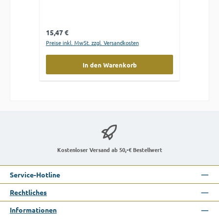
Regulärer Preis:
15,47 €
Preise inkl. MwSt. zzgl. Versandkosten
In den Warenkorb
Kostenloser Versand ab 50,-€ Bestellwert
Service-Hotline
Rechtliches
Informationen