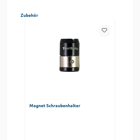
Produktgalerie überspringen
Zubehör
Magnet Schraubenhalter