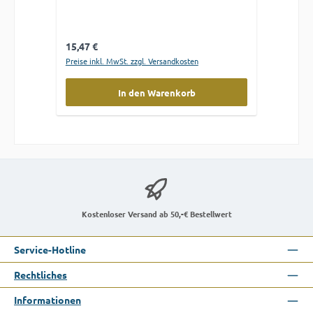
Regulärer Preis:
15,47 €
Preise inkl. MwSt. zzgl. Versandkosten
In den Warenkorb
Kostenloser Versand ab 50,-€ Bestellwert
Service-Hotline
Rechtliches
Informationen