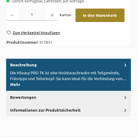
Sofort verfügbar, Lieferzeit: auf Anfrage
Produkt Anzahl: Gib den gewünschten Wert ein oder benutze die Schaltflächen um die A
Karton
In den Warenkorb
Zum Merkzettel hinzufügen
Produktnummer:
617851
Beschreibung
Die HSeasy PRO TK ist eine Holzbauschraube mit Teilgewinde,
Fräsrippe und Tellerkopf. Sie kann ideal für die Verbindung von…
Mehr
Bewertungen
Informationen zur Produktsicherheit