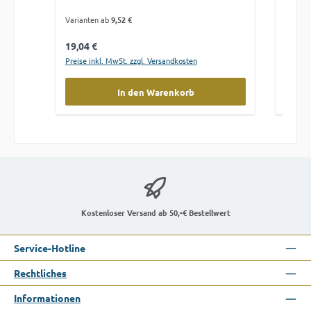
Varianten ab
9,52 €
Variant
Regulärer Preis:
Regulä
19,04 €
19,04
Preise inkl. MwSt. zzgl. Versandkosten
Preise 
In den Warenkorb
Kostenloser Versand ab 50,-€ Bestellwert
Service-Hotline
Rechtliches
Informationen