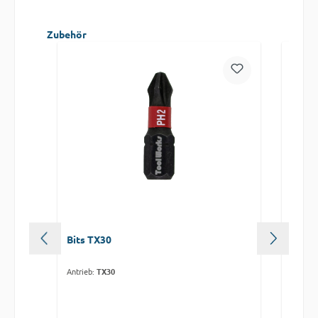
Produktgalerie überspringen
Zubehör
Bits TX30
Lang-
Antrieb:
TX30
Antrieb