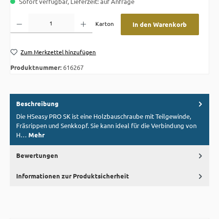
Sofort verfügbar, Lieferzeit: auf Anfrage
Produkt Anzahl: Gib den gewünschten Wert ein oder benutze die Schaltflächen um die A
Karton
In den Warenkorb
Zum Merkzettel hinzufügen
Produktnummer:
616267
Beschreibung
Die HSeasy PRO SK ist eine Holzbauschraube mit Teilgewinde,
Fräsrippen und Senkkopf. Sie kann ideal für die Verbindung von
H…
Mehr
Bewertungen
Informationen zur Produktsicherheit