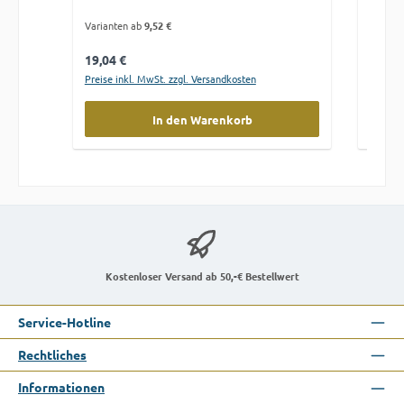
Varianten ab
9,52 €
Variant
Regulärer Preis:
Regulä
19,04 €
19,04
Preise inkl. MwSt. zzgl. Versandkosten
Preise 
In den Warenkorb
Kostenloser Versand ab 50,-€ Bestellwert
Service-Hotline
Rechtliches
Informationen