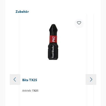
Produktgalerie überspringen
Zubehör
Bits TX25
Lang-
Antrieb:
TX25
Antrieb