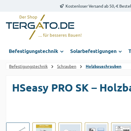
Kostenloser Versand ab 50,-€ Beste
m Hauptinhalt springen
Zur Suche springen
Zur Hauptnavigation springen
Befestigungstechnik
Solarbefestigungen
T
Befestigungstechnik
Schrauben
Holzbauschrauben
HSeasy PRO SK – Holzb
Bildergalerie überspringen