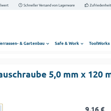
llwert
Schneller Versand von Lagerware
Zufriedenheit
errassen- & Gartenbau
Safe & Work
ToolWorks
auschraube 5,0 mm x 120
Regulärer Prei
9,16 €