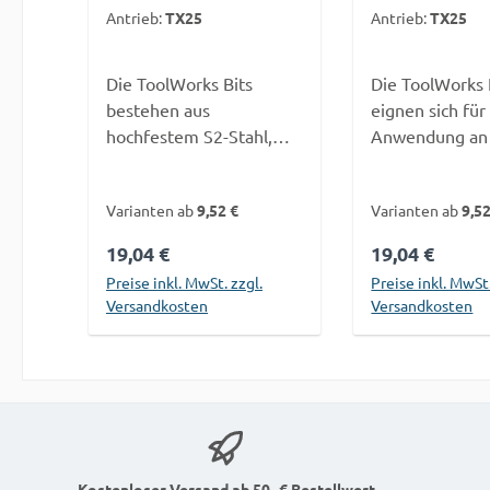
Antrieb:
TX25
Antrieb:
TX25
Die ToolWorks Bits
Die ToolWorks 
bestehen aus
eignen sich für
hochfestem S2-Stahl,
Anwendung an
welcher die Härte von
zugänglichen S
üblichem Chrom-
z. B. zwischen
Varianten ab
9,52 €
Varianten ab
9,52
Vanadium Stahl
Terrassendiele
erheblich übertrifft.
Hausverkleidun
Regulärer Preis:
19,04 €
Regulärer Pre
19,04 €
Somit sind unsere Bits,
Beschädigung 
Preise inkl. MwSt. zzgl.
Preise inkl. MwSt.
im Gegensatz zu
Materials durc
Versandkosten
Versandkosten
herkömmlichen Bits, für
Bohrfutter wir
einem direkten Einsatz
vermieden.Die
In den Warenkorb
In den War
im Schlagschrauber
Torsionszone a
nutzbar.Durch den CNC-
während der 
gefrästen Kopf bieten
auftretende ta
die Bits einen besonders
Schlagkräfte u
festen Halt im Antrieb
verhindert som
Kostenloser Versand ab 50,-€ Bestellwert