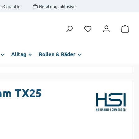
s-Garantie
Beratung inklusive
Du hast 0 Produkte auf
Alltag
Rollen & Räder
 mm TX25
s: