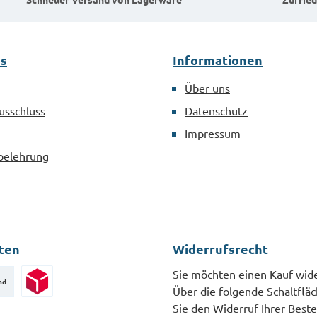
kompromisslose
ahl
Montage von Schrauben
DIN 3126
aller Art.MaterialStahl
es
Informationen
verzinkt nach DIN 3126
Über uns
usschluss
Datenschutz
Impressum
belehrung
ten
Widerrufsrecht
Sie möchten einen Kauf wid
nd
Über die folgende Schaltflä
Paketversand
Sie den Widerruf Ihrer Beste