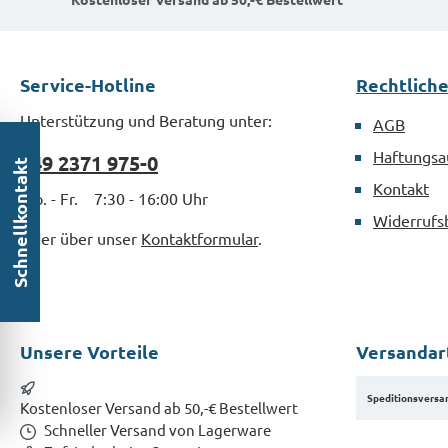
der Schraube und
Brechen des
vermindern ein
Bits.MaterialSt
Abrutschen, Schlagen
verzinkt nach 
Service-Hotline
Rechtlich
oder Ausreißen während
der
Unterstützung und Beratung unter:
AGB
Montage.MaterialStahl
verzinkt nach DIN 3126
Haftungsa
+49 2371 975-0
Schnellkontakt
Kontakt
Mo. - Fr. 7:30 - 16:00 Uhr
Widerrufs
Oder über unser
Kontaktformular
.
Unsere Vorteile
Versandar
Speditionsversa
Kostenloser Versand ab 50,-€ Bestellwert
Schneller Versand von Lagerware