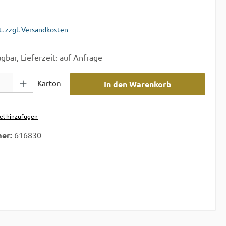
t. zzgl. Versandkosten
gbar, Lieferzeit: auf Anfrage
 Gib den gewünschten Wert ein oder benutze die Schaltflächen um die A
Karton
In den Warenkorb
el hinzufügen
er:
616830