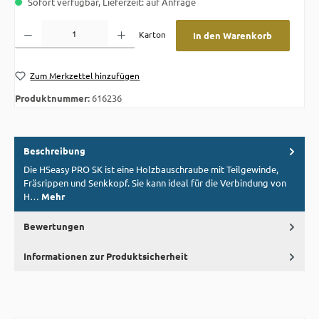
Sofort verfügbar, Lieferzeit: auf Anfrage
Produkt Anzahl: Gib den gewünschten Wert ein oder benutze die Schaltflächen um die A
Karton
In den Warenkorb
Zum Merkzettel hinzufügen
Produktnummer:
616236
Beschreibung
Die HSeasy PRO SK ist eine Holzbauschraube mit Teilgewinde,
Fräsrippen und Senkkopf. Sie kann ideal für die Verbindung von
H…
Mehr
Bewertungen
Informationen zur Produktsicherheit