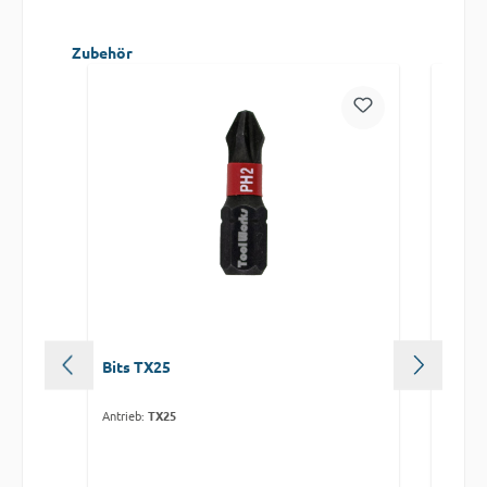
Produktgalerie überspringen
Zubehör
Bits TX25
Lang-
Antrieb:
TX25
Antrieb