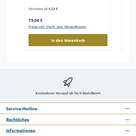
Varianten ab
9,52 €
Variant
Regulärer Preis:
Regulä
19,04 €
19,04
Preise inkl. MwSt. zzgl. Versandkosten
Preise 
In den Warenkorb
Kostenloser Versand ab 50,-€ Bestellwert
Service-Hotline
Rechtliches
Informationen