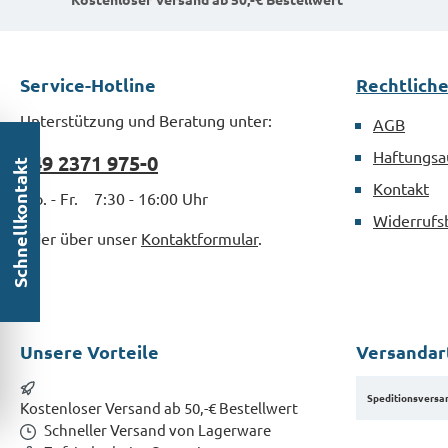
der Schraube und
Brechen des
vermindern ein
Bits.MaterialSt
Abrutschen, Schlagen
verzinkt nach 
Service-Hotline
Rechtlich
oder Ausreißen während
der
Unterstützung und Beratung unter:
AGB
Montage.MaterialStahl
verzinkt nach DIN 3126
Haftungsa
+49 2371 975-0
Schnellkontakt
Kontakt
Mo. - Fr. 7:30 - 16:00 Uhr
Widerrufs
Oder über unser
Kontaktformular
.
Unsere Vorteile
Versandar
Speditionsversa
Kostenloser Versand ab 50,-€ Bestellwert
Schneller Versand von Lagerware