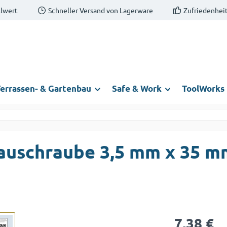
llwert
Schneller Versand von Lagerware
Zufriedenheit
errassen- & Gartenbau
Safe & Work
ToolWorks
auschraube 3,5 mm x 35 m
Regulärer Prei
7,38 €