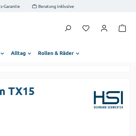
s-Garantie
Beratung inklusive
Du hast 0 Produkte auf
Alltag
Rollen & Räder
m TX15
s: