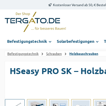
Kostenloser Versand ab 50,-€ Beste
m Hauptinhalt springen
Zur Suche springen
Zur Hauptnavigation springen
Befestigungstechnik
Solarbefestigungen
T
Befestigungstechnik
Schrauben
Holzbauschrauben
HSeasy PRO SK – Holzb
Bildergalerie überspringen