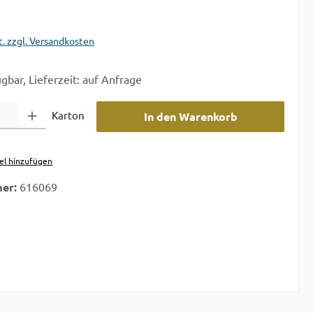
t. zzgl. Versandkosten
gbar, Lieferzeit: auf Anfrage
 Gib den gewünschten Wert ein oder benutze die Schaltflächen um die A
Karton
In den Warenkorb
el hinzufügen
er:
616069