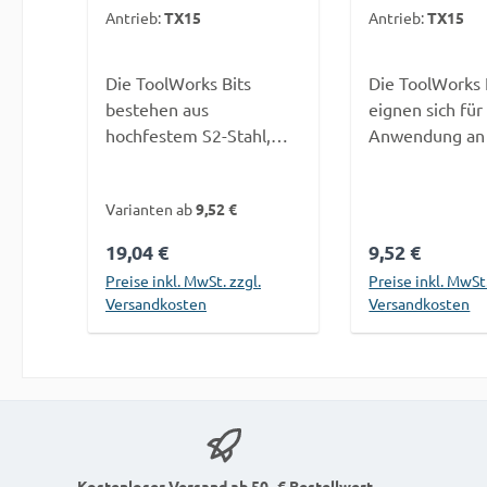
Antrieb:
TX15
Antrieb:
TX15
Die ToolWorks Bits
Die ToolWorks 
bestehen aus
eignen sich für
hochfestem S2-Stahl,
Anwendung an
welcher die Härte von
zugänglichen S
üblichem Chrom-
z. B. zwischen
Varianten ab
9,52 €
Vanadium Stahl
Terrassendiele
erheblich übertrifft.
Hausverkleidun
Regulärer Preis:
19,04 €
Regulärer Pre
9,52 €
Somit sind unsere Bits,
Beschädigung 
Preise inkl. MwSt. zzgl.
Preise inkl. MwSt.
im Gegensatz zu
Materials durc
Versandkosten
Versandkosten
herkömmlichen Bits, für
Bohrfutter wir
einem direkten Einsatz
vermieden.Die
In den Warenkorb
In den War
im Schlagschrauber
Torsionszone a
nutzbar.Durch den CNC-
während der 
gefrästen Kopf bieten
auftretende ta
die Bits einen besonders
Schlagkräfte u
festen Halt im Antrieb
verhindert som
Kostenloser Versand ab 50,-€ Bestellwert