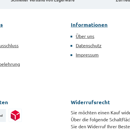
kompromisslose
ahl
Montage von Schrauben
DIN 3126
aller Art.MaterialStahl
es
Informationen
verzinkt nach DIN 3126
Über uns
usschluss
Datenschutz
Impressum
belehrung
ten
Widerrufsrecht
Sie möchten einen Kauf wid
nd
Über die folgende Schaltflä
Paketversand
Sie den Widerruf Ihrer Beste