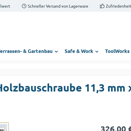
llwert
Schneller Versand von Lagerware
Zufriedenheit
errassen- & Gartenbau
Safe & Work
ToolWorks
Holzbauschraube 11,3 mm 
Regulärer Prei
326,00 