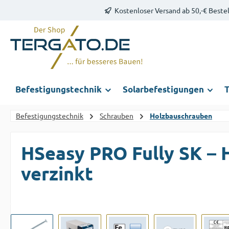
Kostenloser Versand ab 50,-€ Beste
m Hauptinhalt springen
Zur Suche springen
Zur Hauptnavigation springen
Befestigungstechnik
Solarbefestigungen
T
Befestigungstechnik
Schrauben
Holzbauschrauben
HSeasy PRO Fully SK – 
verzinkt
Bildergalerie überspringen