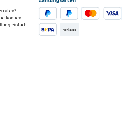
errufen?
che können
PayPal
Später Bezahlen
Kredit- oder Debitkarte
llung einfach
Vorkasse
SEPA Lastschrift