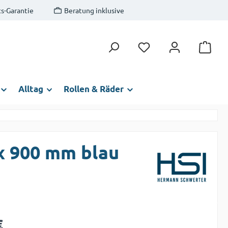
s-Garantie
Beratung inklusive
Du hast 0 Produkte auf
Alltag
Rollen & Räder
x 900 mm blau
s:
€