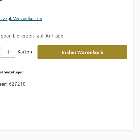
t. zzgl. Versandkosten
gbar, Lieferzeit: auf Anfrage
 Gib den gewünschten Wert ein oder benutze die Schaltflächen um die A
Karton
In den Warenkorb
el hinzufügen
er:
627218