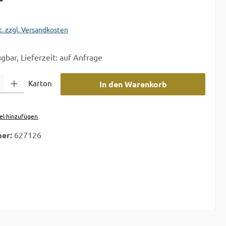
t. zzgl. Versandkosten
gbar, Lieferzeit: auf Anfrage
 Gib den gewünschten Wert ein oder benutze die Schaltflächen um die A
Karton
In den Warenkorb
el hinzufügen
er:
627126