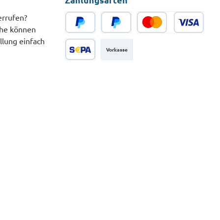
errufen?
che können
PayPal
Später Bezahlen
Kredit- oder Debitkarte
llung einfach
Vorkasse
SEPA Lastschrift