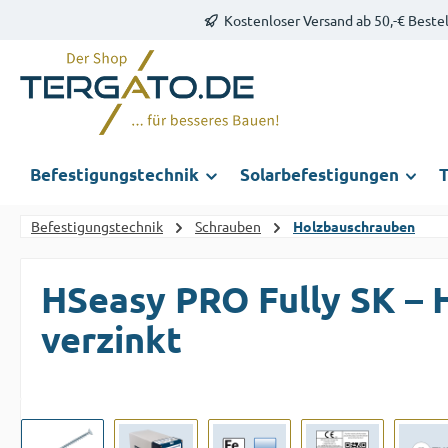
Kostenloser Versand ab 50,-€ Beste
m Hauptinhalt springen
Zur Suche springen
Zur Hauptnavigation springen
Befestigungstechnik
Solarbefestigungen
T
Befestigungstechnik
Schrauben
Holzbauschrauben
HSeasy PRO Fully SK – 
verzinkt
Bildergalerie überspringen