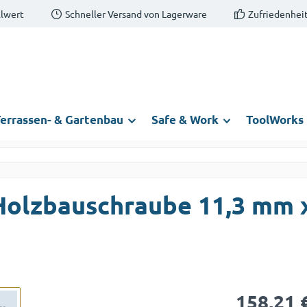
llwert
Schneller Versand von Lagerware
Zufriedenheit
errassen- & Gartenbau
Safe & Work
ToolWorks
Holzbauschraube 11,3 mm 
Regulärer Prei
158,21 