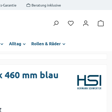
s-Garantie
Beratung inklusive
Du hast 0 Produkte auf
Alltag
Rollen & Räder
x 460 mm blau
s:
€