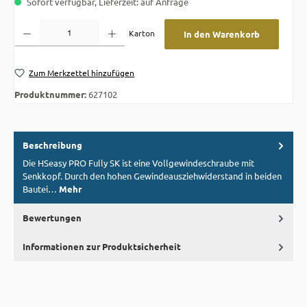
Sofort verfügbar, Lieferzeit: auf Anfrage
Produkt Anzahl: Gib den gewünschten Wert ein oder benutze die Schaltflächen um die A
Karton
In den Warenkorb
Zum Merkzettel hinzufügen
Produktnummer:
627102
Beschreibung
Die HSeasy PRO Fully SK ist eine Vollgewindeschraube mit
Senkkopf. Durch den hohen Gewindeausziehwiderstand in beiden
Bautei…
Mehr
Bewertungen
Informationen zur Produktsicherheit