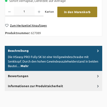
Sofort verfügbar, Lieferzeit: auf Anfrage
Produkt Anzahl: Gib den gewünschten Wert ein oder benutze die Schaltflächen um die A
Karton
In den Warenkorb
Zum Merkzettel hinzufügen
Produktnummer:
627089
Beschreibung
Die HSeasy PRO Fully SK ist eine Vollgewindeschraube mit
Senkkopf. Durch den hohen Gewindeausziehwiderstand in beiden
Bautei…
Mehr
Bewertungen
Informationen zur Produktsicherheit