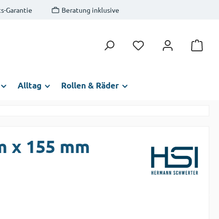
s-Garantie
Beratung inklusive
Du hast 0 Produkte auf
Alltag
Rollen & Räder
m x 155 mm
s: