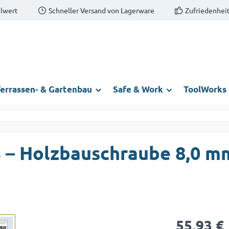
llwert
Schneller Versand von Lagerware
Zufriedenheit
errassen- & Gartenbau
Safe & Work
ToolWorks
S – Holzbauschraube 8,0 m
Regulärer Prei
55,93 €