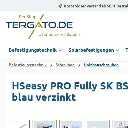
Kostenloser Versand ab 50,-€ Beste
m Hauptinhalt springen
Zur Suche springen
Zur Hauptnavigation springen
Befestigungstechnik
Solarbefestigungen
T
Befestigungstechnik
Schrauben
Holzbauschrauben
HSeasy PRO Fully SK B
blau verzinkt
Bildergalerie überspringen