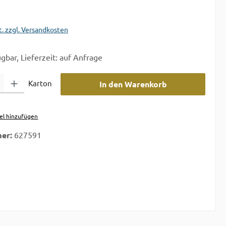
t. zzgl. Versandkosten
gbar, Lieferzeit: auf Anfrage
 Gib den gewünschten Wert ein oder benutze die Schaltflächen um die A
Karton
In den Warenkorb
el hinzufügen
er:
627591