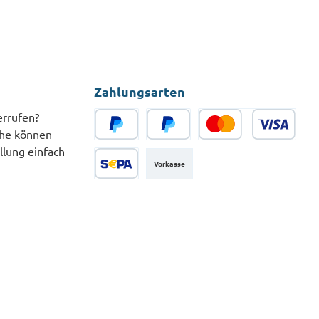
Zahlungsarten
errufen?
che können
PayPal
Später Bezahlen
Kredit- oder Debitkarte
llung einfach
Vorkasse
SEPA Lastschrift