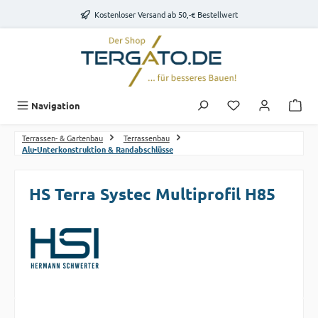
Zum Hauptinhalt springen
Kostenloser Versand ab 50,-€ Bestellwert
Du hast 0 Produk
Navigation
Terrassen- & Gartenbau
Terrassenbau
Alu-Unterkonstruktion & Randabschlüsse
HS Terra Systec Multiprofil H85