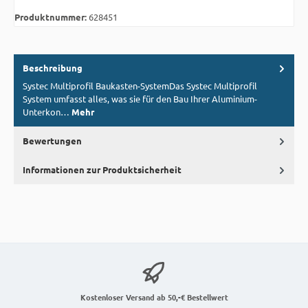
Produktnummer:
628451
Beschreibung
Systec Multiprofil Baukasten-SystemDas Systec Multiprofil
System umfasst alles, was sie für den Bau Ihrer Aluminium-
Unterkon…
Mehr
Bewertungen
Informationen zur Produktsicherheit
Kostenloser Versand ab 50,-€ Bestellwert