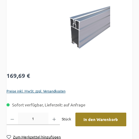
Bildergalerie überspringen
Regulärer Preis:
169,69 €
Preise inkl. MwSt. zzgl. Versandkosten
Sofort verfügbar, Lieferzeit: auf Anfrage
Produkt Anzahl: Gib den gewünschten Wert ein oder benutze die Schaltflächen um die A
Stück
In den Warenkorb
Zum Merkzettel hinzufügen