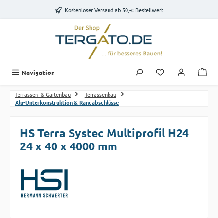
Zum Hauptinhalt springen
Kostenloser Versand ab 50,-€ Bestellwert
Du hast 0 Produk
Navigation
Terrassen- & Gartenbau
Terrassenbau
Alu-Unterkonstruktion & Randabschlüsse
HS Terra Systec Multiprofil H24
24 x 40 x 4000 mm