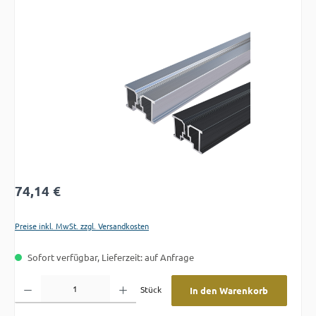
Bildergalerie überspringen
Regulärer Preis:
74,14 €
Preise inkl. MwSt. zzgl. Versandkosten
Sofort verfügbar, Lieferzeit: auf Anfrage
Produkt Anzahl: Gib den gewünschten Wert ein oder benutze die Schaltflächen um die A
Stück
In den Warenkorb