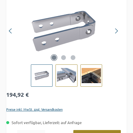
Bildergalerie überspringen
Regulärer Preis:
194,92 €
Preise inkl. MwSt. zzgl. Versandkosten
Sofort verfügbar, Lieferzeit: auf Anfrage
Produkt Anzahl: Gib den gewünschten Wert ein oder benutze die Schaltflächen um die A