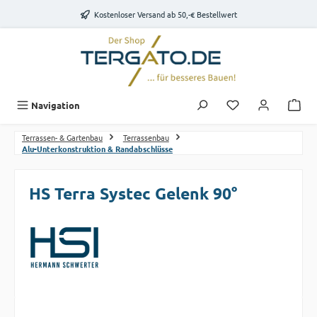
Zum Hauptinhalt springen
Kostenloser Versand ab 50,-€ Bestellwert
Du hast 0 Produk
Navigation
Terrassen- & Gartenbau
Terrassenbau
Alu-Unterkonstruktion & Randabschlüsse
HS Terra Systec Gelenk 90°