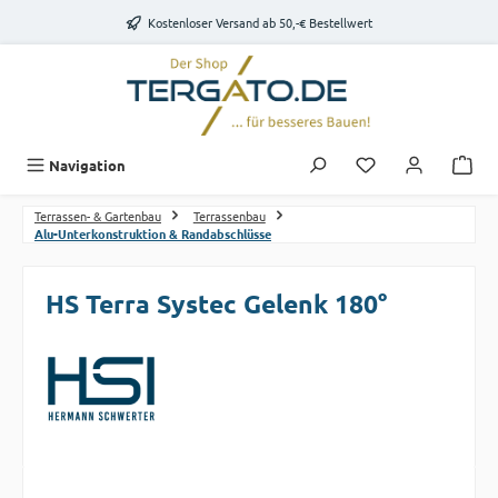
Zum Hauptinhalt springen
Kostenloser Versand ab 50,-€ Bestellwert
Du hast 0 Produk
Navigation
Terrassen- & Gartenbau
Terrassenbau
Alu-Unterkonstruktion & Randabschlüsse
HS Terra Systec Gelenk 180°