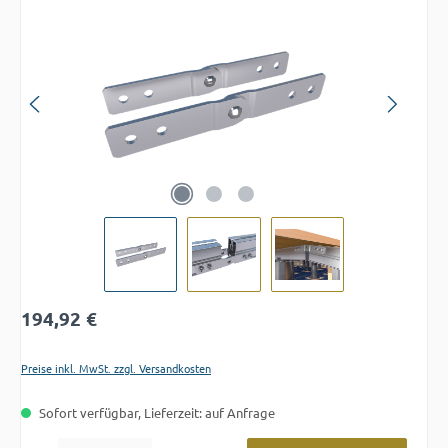
Bildergalerie überspringen
Regulärer Preis:
194,92 €
Preise inkl. MwSt. zzgl. Versandkosten
Sofort verfügbar, Lieferzeit: auf Anfrage
Produkt Anzahl: Gib den gewünschten Wert ein oder benutze die Schaltflächen um die A