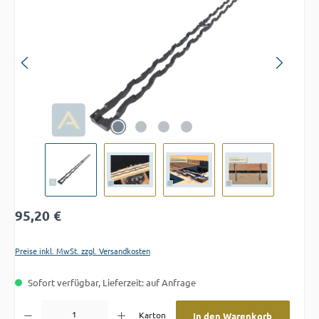
Regulärer Preis:
95,20 €
Preise inkl. MwSt. zzgl. Versandkosten
Sofort verfügbar, Lieferzeit: auf Anfrage
Produkt Anzahl: Gib den gewünschten Wert ein oder benutze die Schaltflächen um die A
Karton
In den Warenkorb