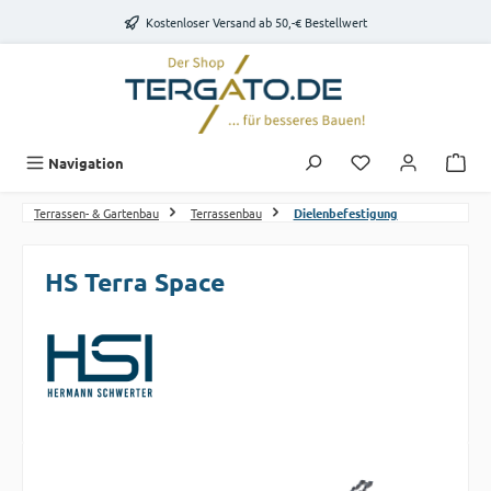
Zum Hauptinhalt springen
Kostenloser Versand ab 50,-€ Bestellwert
Du hast 0 Produk
Navigation
Terrassen- & Gartenbau
Terrassenbau
Dielenbefestigung
HS Terra Space
Bildergalerie überspringen